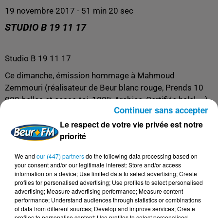
19 novembre 2017 - 51 min 20 sec
STUDIO B 19 11 17
Studio B 19 11 17
Ce dimanche, émission hommage à Mahmoud
Zemmouri (réalisateur de Beur blanc rouge, Prends 10
000 balles et casse-toi, 100% Arabica, Certifiée halal, ...).
Continuer sans accepter
Nous recevons Smaïn, Hafsia Herzi (qui avaient joué
Le respect de votre vie privée est notre
dans son dernier film Certifiée halal), Marie-Laurence
priorité
Attias (qui travaillait avec lui depuis plus de 25 ans) et
Mouloud Mimoune (président du Maghreb des Films).
We and
our (447) partners
do the following data processing based on
your consent and/or our legitimate interest: Store and/or access
information on a device; Use limited data to select advertising; Create
profiles for personalised advertising; Use profiles to select personalised
advertising; Measure advertising performance; Measure content
performance; Understand audiences through statistics or combinations
of data from different sources; Develop and improve services; Create
profiles to personalise content; Use profiles to select personalised