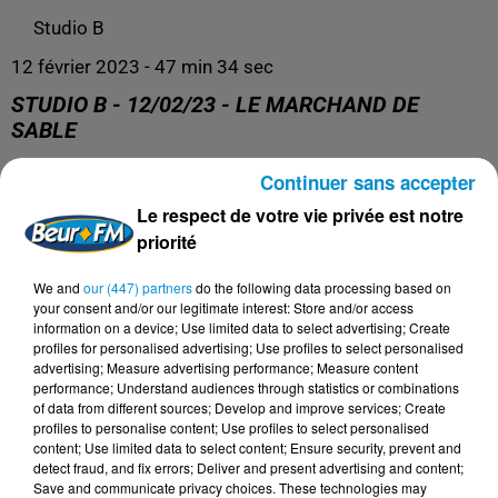
Studio B
12 février 2023 - 47 min 34 sec
STUDIO B - 12/02/23 - LE MARCHAND DE
SABLE
Continuer sans accepter
Retrouvez nos podcasts ici.
Le respect de votre vie privée est notre
priorité
We and
our (447) partners
do the following data processing based on
your consent and/or our legitimate interest: Store and/or access
information on a device; Use limited data to select advertising; Create
profiles for personalised advertising; Use profiles to select personalised
advertising; Measure advertising performance; Measure content
performance; Understand audiences through statistics or combinations
of data from different sources; Develop and improve services; Create
profiles to personalise content; Use profiles to select personalised
content; Use limited data to select content; Ensure security, prevent and
detect fraud, and fix errors; Deliver and present advertising and content;
DERNIERS PODCASTS
Save and communicate privacy choices. These technologies may