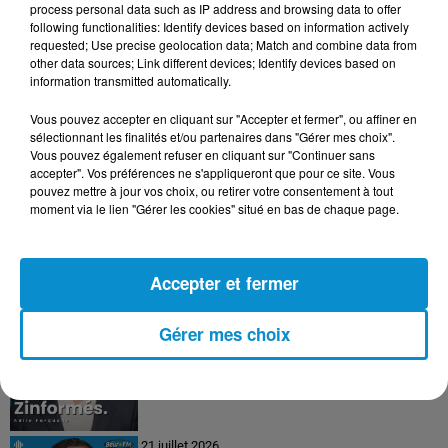
process personal data such as IP address and browsing data to offer
following functionalities: Identify devices based on information actively
requested; Use precise geolocation data; Match and combine data from
24 juillet 2026
other data sources; Link different devices; Identify devices based on
Les Zinformés - 24/07/26
information transmitted automatically.
Vous pouvez accepter en cliquant sur "Accepter et fermer", ou affiner en
sélectionnant les finalités et/ou partenaires dans "Gérer mes choix".
Vous pouvez également refuser en cliquant sur "Continuer sans
accepter". Vos préférences ne s'appliqueront que pour ce site. Vous
23 juillet 2026
pouvez mettre à jour vos choix, ou retirer votre consentement à tout
Les Zinformés - 23/07/26
moment via le lien "Gérer les cookies" situé en bas de chaque page.
Accepter et fermer
22 juillet 2026
Les Zinformés - 22/07/26
Gérer mes choix
21 juillet 2026