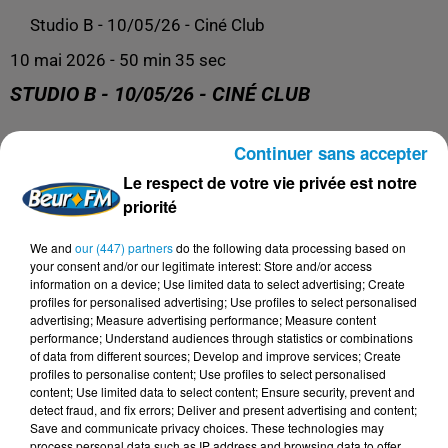
Studio B - 10/05/26 - Ciné Club
10 mai 2026 - 50 min 35 sec
STUDIO B - 10/05/26 - CINÉ CLUB
Continuer sans accepter
Retrouvez nos podcasts ici.
Le respect de votre vie privée est notre
priorité
We and
our (447) partners
do the following data processing based on
your consent and/or our legitimate interest: Store and/or access
information on a device; Use limited data to select advertising; Create
profiles for personalised advertising; Use profiles to select personalised
advertising; Measure advertising performance; Measure content
performance; Understand audiences through statistics or combinations
of data from different sources; Develop and improve services; Create
profiles to personalise content; Use profiles to select personalised
content; Use limited data to select content; Ensure security, prevent and
DERNIERS PODCASTS
detect fraud, and fix errors; Deliver and present advertising and content;
Save and communicate privacy choices. These technologies may
process personal data such as IP address and browsing data to offer