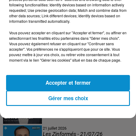
following functionalities: Identify devices based on information actively
24 juillet 2026
requested; Use precise geolocation data; Match and combine data from
Les Zinformés - 24/07/26
other data sources; Link different devices; Identify devices based on
information transmitted automatically.
Vous pouvez accepter en cliquant sur "Accepter et fermer", ou affiner en
sélectionnant les finalités et/ou partenaires dans "Gérer mes choix".
Vous pouvez également refuser en cliquant sur "Continuer sans
23 juillet 2026
accepter". Vos préférences ne s'appliqueront que pour ce site. Vous
Les Zinformés - 23/07/26
pouvez mettre à jour vos choix, ou retirer votre consentement à tout
moment via le lien "Gérer les cookies" situé en bas de chaque page.
Accepter et fermer
22 juillet 2026
Les Zinformés - 22/07/26
Gérer mes choix
21 juillet 2026
Les Zinformés - 21/07/26