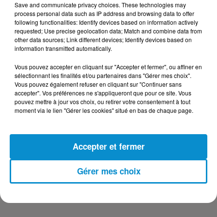
Save and communicate privacy choices. These technologies may
DERNIERS PODCASTS
process personal data such as IP address and browsing data to offer
following functionalities: Identify devices based on information actively
requested; Use precise geolocation data; Match and combine data from
other data sources; Link different devices; Identify devices based on
24 juillet 2026
information transmitted automatically.
Les Zinformés - 24/07/26
Vous pouvez accepter en cliquant sur "Accepter et fermer", ou affiner en
sélectionnant les finalités et/ou partenaires dans "Gérer mes choix".
Vous pouvez également refuser en cliquant sur "Continuer sans
accepter". Vos préférences ne s'appliqueront que pour ce site. Vous
pouvez mettre à jour vos choix, ou retirer votre consentement à tout
23 juillet 2026
moment via le lien "Gérer les cookies" situé en bas de chaque page.
Les Zinformés - 23/07/26
Accepter et fermer
Gérer mes choix
22 juillet 2026
Les Zinformés - 22/07/26