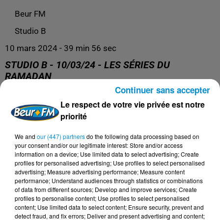
Beur FM
Studio B
10 mars 2024 - 39 min 56 sec
STUDIO B - 10/03/24 - LES SÉRIES DU
RAMADAN
Continuer sans accepter
Le respect de votre vie privée est notre
Retrouvez nos podcasts ici.
priorité
We and
our (447) partners
do the following data processing based on
your consent and/or our legitimate interest: Store and/or access
information on a device; Use limited data to select advertising; Create
profiles for personalised advertising; Use profiles to select personalised
advertising; Measure advertising performance; Measure content
performance; Understand audiences through statistics or combinations
of data from different sources; Develop and improve services; Create
profiles to personalise content; Use profiles to select personalised
content; Use limited data to select content; Ensure security, prevent and
detect fraud, and fix errors; Deliver and present advertising and content;