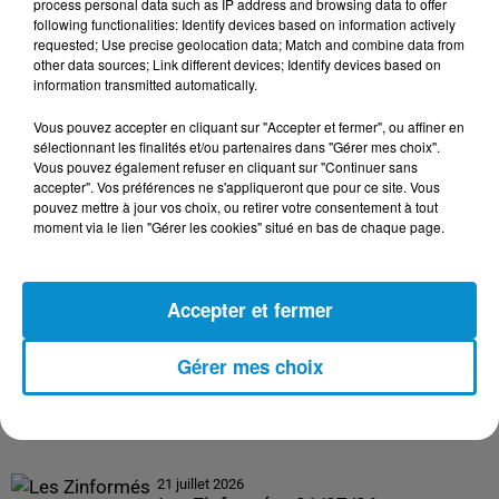
process personal data such as IP address and browsing data to offer
following functionalities: Identify devices based on information actively
24 juillet 2026
requested; Use precise geolocation data; Match and combine data from
Les Zinformés - 24/07/26
other data sources; Link different devices; Identify devices based on
information transmitted automatically.
Vous pouvez accepter en cliquant sur "Accepter et fermer", ou affiner en
sélectionnant les finalités et/ou partenaires dans "Gérer mes choix".
Vous pouvez également refuser en cliquant sur "Continuer sans
accepter". Vos préférences ne s'appliqueront que pour ce site. Vous
23 juillet 2026
pouvez mettre à jour vos choix, ou retirer votre consentement à tout
Les Zinformés - 23/07/26
moment via le lien "Gérer les cookies" situé en bas de chaque page.
Accepter et fermer
22 juillet 2026
Les Zinformés - 22/07/26
Gérer mes choix
21 juillet 2026