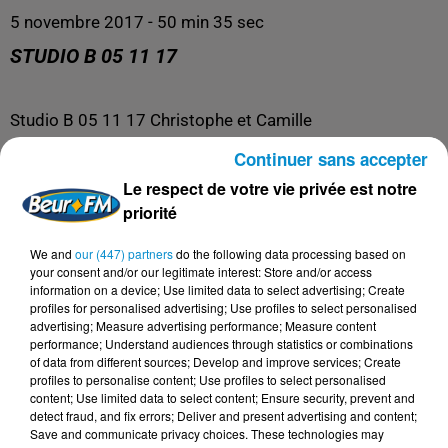
5 novembre 2017 - 50 min 35 sec
STUDIO B 05 11 17
Studio B 05 11 17 Christophe et Camille
reçoivent Rachid Hami réalisateur du film
La mélodie
Continuer sans accepter
ainsi que les acteurs Renely Alfred et Youssouf Gueye
Le respect de votre vie privée est notre
priorité
We and
our (447) partners
do the following data processing based on
your consent and/or our legitimate interest: Store and/or access
information on a device; Use limited data to select advertising; Create
profiles for personalised advertising; Use profiles to select personalised
advertising; Measure advertising performance; Measure content
performance; Understand audiences through statistics or combinations
of data from different sources; Develop and improve services; Create
profiles to personalise content; Use profiles to select personalised
content; Use limited data to select content; Ensure security, prevent and
detect fraud, and fix errors; Deliver and present advertising and content;
DERNIERS PODCASTS
Save and communicate privacy choices. These technologies may