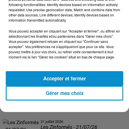
following functionalities: Identify devices based on information actively
24 juillet 2026
requested; Use precise geolocation data; Match and combine data from
Les Zinformés - 24/07/26
other data sources; Link different devices; Identify devices based on
information transmitted automatically.
Vous pouvez accepter en cliquant sur "Accepter et fermer", ou affiner en
sélectionnant les finalités et/ou partenaires dans "Gérer mes choix".
Vous pouvez également refuser en cliquant sur "Continuer sans
23 juillet 2026
accepter". Vos préférences ne s'appliqueront que pour ce site. Vous
Les Zinformés - 23/07/26
pouvez mettre à jour vos choix, ou retirer votre consentement à tout
moment via le lien "Gérer les cookies" situé en bas de chaque page.
Accepter et fermer
22 juillet 2026
Les Zinformés - 22/07/26
Gérer mes choix
21 juillet 2026
Les Zinformés - 21/07/26