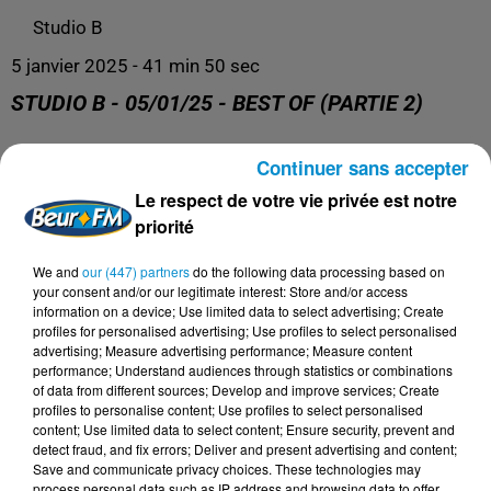
Studio B
5 janvier 2025 - 41 min 50 sec
STUDIO B - 05/01/25 - BEST OF (PARTIE 2)
Continuer sans accepter
Retrouvez nos podcasts ici.
Le respect de votre vie privée est notre
priorité
We and
our (447) partners
do the following data processing based on
your consent and/or our legitimate interest: Store and/or access
information on a device; Use limited data to select advertising; Create
profiles for personalised advertising; Use profiles to select personalised
advertising; Measure advertising performance; Measure content
performance; Understand audiences through statistics or combinations
of data from different sources; Develop and improve services; Create
profiles to personalise content; Use profiles to select personalised
content; Use limited data to select content; Ensure security, prevent and
DERNIERS PODCASTS
detect fraud, and fix errors; Deliver and present advertising and content;
Save and communicate privacy choices. These technologies may
process personal data such as IP address and browsing data to offer