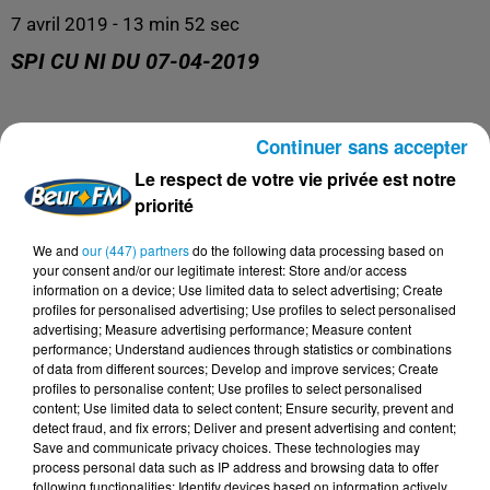
7 avril 2019 - 13 min 52 sec
SPI CU NI DU 07-04-2019
Spi Cu Ni
Continuer sans accepter
Le respect de votre vie privée est notre
priorité
We and
our (447) partners
do the following data processing based on
your consent and/or our legitimate interest: Store and/or access
information on a device; Use limited data to select advertising; Create
profiles for personalised advertising; Use profiles to select personalised
advertising; Measure advertising performance; Measure content
performance; Understand audiences through statistics or combinations
of data from different sources; Develop and improve services; Create
profiles to personalise content; Use profiles to select personalised
DERNIERS PODCASTS
content; Use limited data to select content; Ensure security, prevent and
detect fraud, and fix errors; Deliver and present advertising and content;
Save and communicate privacy choices. These technologies may
process personal data such as IP address and browsing data to offer
24 juillet 2026
following functionalities: Identify devices based on information actively