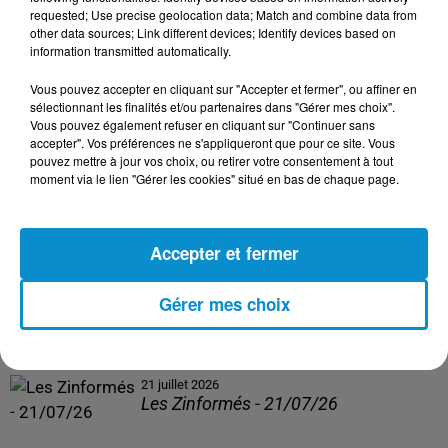
Les Zinformés - 24/07/26
requested; Use precise geolocation data; Match and combine data from
other data sources; Link different devices; Identify devices based on
information transmitted automatically.
Vous pouvez accepter en cliquant sur "Accepter et fermer", ou affiner en
sélectionnant les finalités et/ou partenaires dans "Gérer mes choix".
23 juillet 2026
Vous pouvez également refuser en cliquant sur "Continuer sans
Les Zinformés - 23/07/26
accepter". Vos préférences ne s'appliqueront que pour ce site. Vous
pouvez mettre à jour vos choix, ou retirer votre consentement à tout
moment via le lien "Gérer les cookies" situé en bas de chaque page.
Accepter et fermer
22 juillet 2026
Les Zinformés - 22/07/26
Gérer mes choix
21 juillet 2026
Les Zinformés - 21/07/26