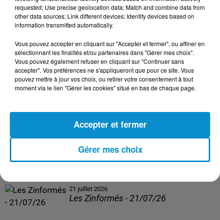
Les Zinformés - 24/07/26
requested; Use precise geolocation data; Match and combine data from
other data sources; Link different devices; Identify devices based on
information transmitted automatically.
Vous pouvez accepter en cliquant sur "Accepter et fermer", ou affiner en
sélectionnant les finalités et/ou partenaires dans "Gérer mes choix".
23 juillet 2026
Vous pouvez également refuser en cliquant sur "Continuer sans
Les Zinformés - 23/07/26
accepter". Vos préférences ne s'appliqueront que pour ce site. Vous
pouvez mettre à jour vos choix, ou retirer votre consentement à tout
moment via le lien "Gérer les cookies" situé en bas de chaque page.
Accepter et fermer
22 juillet 2026
Les Zinformés - 22/07/26
Gérer mes choix
21 juillet 2026
Les Zinformés - 21/07/26