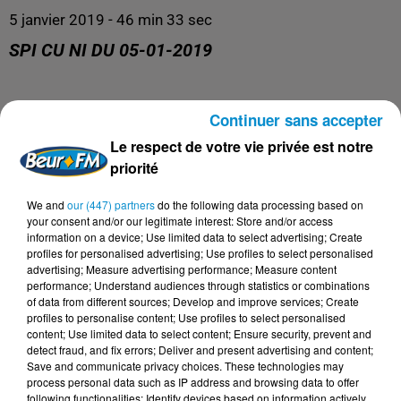
5 janvier 2019 - 46 min 33 sec
SPI CU NI DU 05-01-2019
Spi Cu Ni
Continuer sans accepter
Le respect de votre vie privée est notre
priorité
We and
our (447) partners
do the following data processing based on
your consent and/or our legitimate interest: Store and/or access
information on a device; Use limited data to select advertising; Create
profiles for personalised advertising; Use profiles to select personalised
advertising; Measure advertising performance; Measure content
performance; Understand audiences through statistics or combinations
of data from different sources; Develop and improve services; Create
profiles to personalise content; Use profiles to select personalised
DERNIERS PODCASTS
content; Use limited data to select content; Ensure security, prevent and
detect fraud, and fix errors; Deliver and present advertising and content;
Save and communicate privacy choices. These technologies may
process personal data such as IP address and browsing data to offer
24 juillet 2026
following functionalities: Identify devices based on information actively