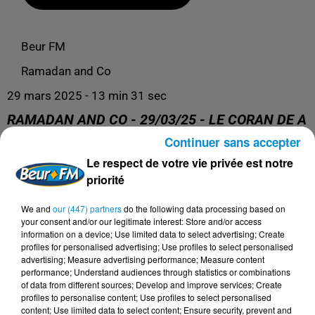
Beur FM
Ramadan and Co
29 mars 2025 - 13 min 31 sec
RAMADAN AND CO - 29/03/25 - LE CORAN DE A
À Z (ABDELALI MAMOUN)
Continuer sans accepter
Le respect de votre vie privée est notre
priorité
Le plus grand talkshow du Ramadan !
We and
our (447) partners
do the following data processing based on
your consent and/or our legitimate interest: Store and/or access
information on a device; Use limited data to select advertising; Create
profiles for personalised advertising; Use profiles to select personalised
advertising; Measure advertising performance; Measure content
performance; Understand audiences through statistics or combinations
of data from different sources; Develop and improve services; Create
profiles to personalise content; Use profiles to select personalised
content; Use limited data to select content; Ensure security, prevent and