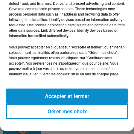
detect fraud, and fix errors; Deliver and present advertising and content;
Save and communicate privacy choices. These technologies may
process personal data such as IP address and browsing data to offer
DERNIERS PODCASTS
following functionalities: Identify devices based on information actively
requested; Use precise geolocation data; Match and combine data from
other data sources; Link different devices; Identify devices based on
information transmitted automatically.
24 juillet 2026
Les Zinformés - 24/07/26
Vous pouvez accepter en cliquant sur "Accepter et fermer", ou affiner en
sélectionnant les finalités et/ou partenaires dans "Gérer mes choix".
Vous pouvez également refuser en cliquant sur "Continuer sans
accepter". Vos préférences ne s'appliqueront que pour ce site. Vous
pouvez mettre à jour vos choix, ou retirer votre consentement à tout
moment via le lien "Gérer les cookies" situé en bas de chaque page.
23 juillet 2026
Les Zinformés - 23/07/26
Accepter et fermer
Gérer mes choix
22 juillet 2026
Les Zinformés - 22/07/26