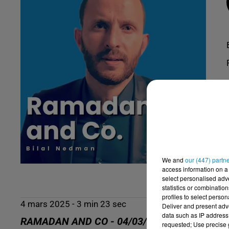
We and
our (447) partn
access information on a 
select personalised ad
statistics or combinatio
profiles to select person
4 mars 2025 - 3 min 23 sec
Deliver and present adv
data such as IP address 
RAMADAN AND CO - 04/03/25 - SAGESSE D
requested; Use precise g