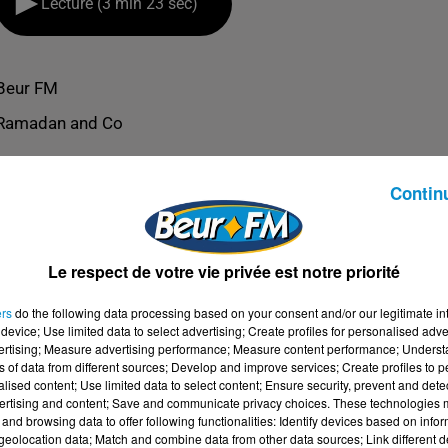
Lecture (3 min 23 sec)
Beur FM
Ramadan and Co
Contin
Le respect de votre vie privée est notre priorité
ers
do the following data processing based on your consent and/or our legitimate int
device; Use limited data to select advertising; Create profiles for personalised adver
vertising; Measure advertising performance; Measure content performance; Unders
ns of data from different sources; Develop and improve services; Create profiles to 
alised content; Use limited data to select content; Ensure security, prevent and detect
ertising and content; Save and communicate privacy choices. These technologies
and browsing data to offer following functionalities: Identify devices based on infor
U MONDE ANIMAL (KAMEL CHEKKAT)
eolocation data; Match and combine data from other data sources; Link different de