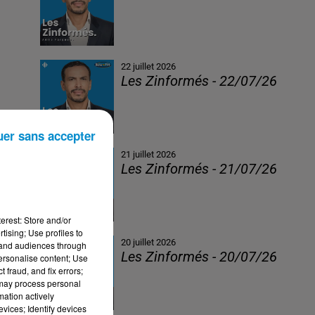
22 juillet 2026
Les Zinformés - 22/07/26
uer sans accepter
21 juillet 2026
Les Zinformés - 21/07/26
erest: Store and/or
tising; Use profiles to
20 juillet 2026
tand audiences through
Les Zinformés - 20/07/26
personalise content; Use
 fraud, and fix errors;
 may process personal
mation actively
vices; Identify devices