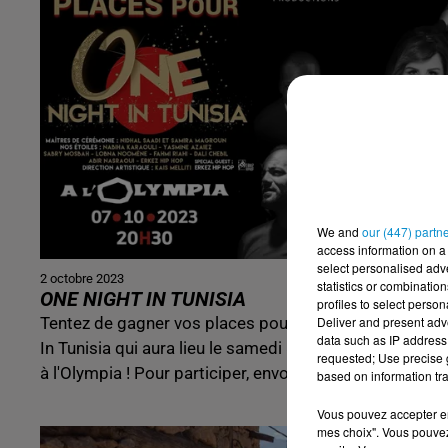
We and
our (447) partn
access information on a 
select personalised ad
2 octobre 2023
statistics or combinatio
ONE NIGHT IN TUNISIA
profiles to select person
Tentez de gagner vos places pour le concert One Nigh
Deliver and present adv
data such as IP address 
In Tunisia qui aura lieu le samedi 8 octobre 2023 à 20
requested; Use precise g
à l'Olympia ! Pour participer, envoyez BEURFM...
based on information tra
Vous pouvez accepter en 
mes choix". Vous pouvez