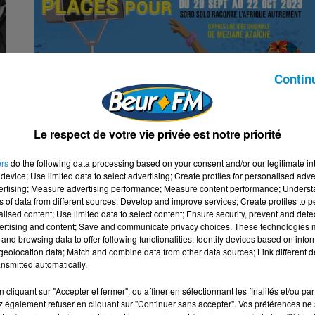
Contin
Le respect de votre vie privée est notre priorité
ers
do the following data processing based on your consent and/or our legitimate int
device; Use limited data to select advertising; Create profiles for personalised adver
vertising; Measure advertising performance; Measure content performance; Unders
2 octobre 2023
ns of data from different sources; Develop and improve services; Create profiles to 
LE CABARET AFRICAIN
alised content; Use limited data to select content; Ensure security, prevent and detect
t
Tentez de gagner vos places pour le spectacle music
ertising and content; Save and communicate privacy choices. These technologies
and browsing data to offer following functionalities: Identify devices based on infor
h
le Cabaret Africain (représentation du 5 ou du 6
eolocation data; Match and combine data from other data sources; Link different de
octobre 2023 exclusivement) qui se tient du 28...
nsmitted automatically.
cliquant sur "Accepter et fermer", ou affiner en sélectionnant les finalités et/ou pa
 également refuser en cliquant sur "Continuer sans accepter". Vos préférences ne 