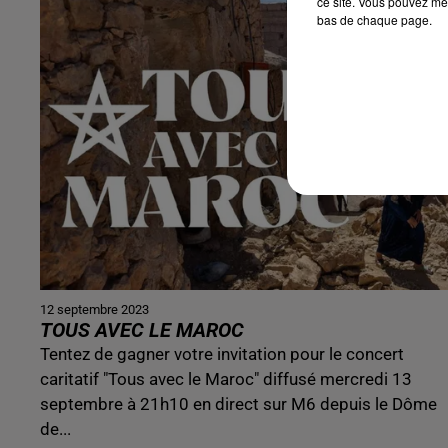
ce site. Vous pouvez met
bas de chaque page.
12 septembre 2023
TOUS AVEC LE MAROC
Tentez de gagner votre invitation pour le concert
caritatif "Tous avec le Maroc" diffusé mercredi 13
septembre à 21h10 en direct sur M6 depuis le Dôme
de...