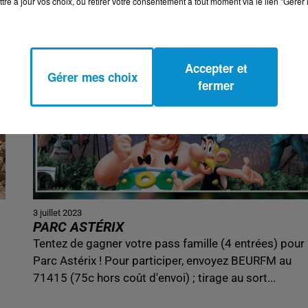
tre à jour vos choix, ou retirer votre consentement à tout moment via le lien "Gérer 
Accepter et
Gérer mes choix
fermer
3 juillet 2023
PARC ASTÉRIX
Tentez de gagner votre pass famille (4 entrées) pour 
Parc Astérix ! Pour participer, envoyez BEURFM au
71415 (75c hors coût d'envoi) ; tirage au sort...