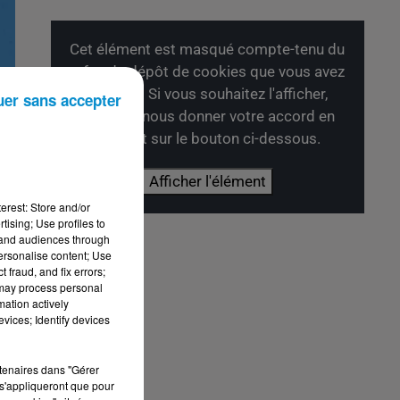
Cet élément est masqué compte-tenu du
refus du dépôt de cookies que vous avez
exprimé. Si vous souhaitez l'afficher,
uer sans accepter
merci de nous donner votre accord en
cliquant sur le bouton ci-dessous.
Afficher l'élément
erest: Store and/or
tising; Use profiles to
tand audiences through
personalise content; Use
 fraud, and fix errors;
al
 may process personal
mation actively
vices; Identify devices
rtenaires dans "Gérer
s'appliqueront que pour