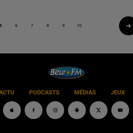
5
6
7
8
9
10
ACTU
PODCASTS
MÉDIAS
JEUX