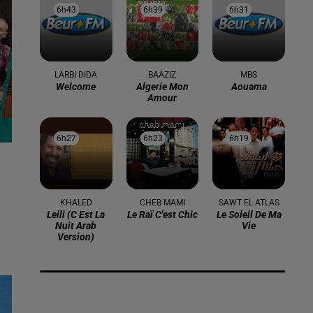
6h43
6h43
6h39
6h39
6h31
6h31
LARBI DIDA
BAAZIZ
MBS
Welcome
Algerie Mon
Aouama
Amour
6h27
6h27
6h23
6h23
6h19
6h19
KHALED
CHEB MAMI
SAWT EL ATLAS
Leili (c Est La
Le Raï C'est Chic
Le Soleil De Ma
i
Nuit Arab
Vie
Version)