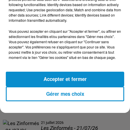
following functionalities: Identify devices based on information actively
24 juillet 2026
requested; Use precise geolocation data; Match and combine data from
Les Zinformés - 24/07/26
other data sources; Link different devices; Identify devices based on
information transmitted automatically.
Vous pouvez accepter en cliquant sur "Accepter et fermer", ou affiner en
sélectionnant les finalités et/ou partenaires dans "Gérer mes choix".
Vous pouvez également refuser en cliquant sur "Continuer sans
23 juillet 2026
accepter". Vos préférences ne s'appliqueront que pour ce site. Vous
Les Zinformés - 23/07/26
pouvez mettre à jour vos choix, ou retirer votre consentement à tout
moment via le lien "Gérer les cookies" situé en bas de chaque page.
Accepter et fermer
22 juillet 2026
Les Zinformés - 22/07/26
Gérer mes choix
21 juillet 2026
Les Zinformés - 21/07/26