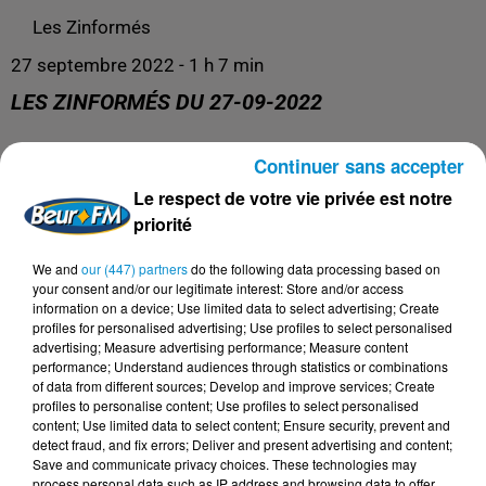
Les Zinformés
27 septembre 2022 - 1 h 7 min
LES ZINFORMÉS DU 27-09-2022
Continuer sans accepter
Les Zinformés, le rendez-vous avec l'actualité !
Le respect de votre vie privée est notre
priorité
We and
our (447) partners
do the following data processing based on
your consent and/or our legitimate interest: Store and/or access
information on a device; Use limited data to select advertising; Create
profiles for personalised advertising; Use profiles to select personalised
advertising; Measure advertising performance; Measure content
performance; Understand audiences through statistics or combinations
of data from different sources; Develop and improve services; Create
profiles to personalise content; Use profiles to select personalised
content; Use limited data to select content; Ensure security, prevent and
DERNIERS PODCASTS
detect fraud, and fix errors; Deliver and present advertising and content;
Save and communicate privacy choices. These technologies may
process personal data such as IP address and browsing data to offer