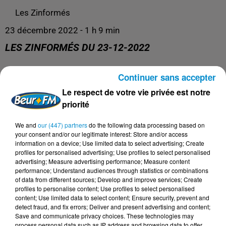
Les Zinformés
23 décembre 2022 - 1 h 9 min
LES ZINFORMÉS DU 23-12-2022
Continuer sans accepter
Les Zinformés, le rendez-vous avec l'actualité !
Le respect de votre vie privée est notre
priorité
We and
our (447) partners
do the following data processing based on
your consent and/or our legitimate interest: Store and/or access
information on a device; Use limited data to select advertising; Create
profiles for personalised advertising; Use profiles to select personalised
advertising; Measure advertising performance; Measure content
performance; Understand audiences through statistics or combinations
of data from different sources; Develop and improve services; Create
profiles to personalise content; Use profiles to select personalised
content; Use limited data to select content; Ensure security, prevent and
DERNIERS PODCASTS
detect fraud, and fix errors; Deliver and present advertising and content;
Save and communicate privacy choices. These technologies may
process personal data such as IP address and browsing data to offer