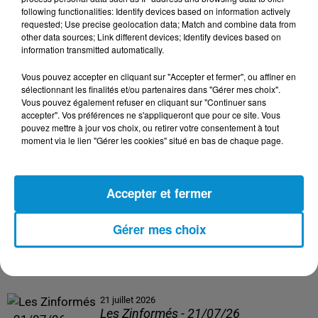
following functionalities: Identify devices based on information actively
24 juillet 2026
requested; Use precise geolocation data; Match and combine data from
Les Zinformés - 24/07/26
other data sources; Link different devices; Identify devices based on
information transmitted automatically.
Vous pouvez accepter en cliquant sur "Accepter et fermer", ou affiner en
sélectionnant les finalités et/ou partenaires dans "Gérer mes choix".
Vous pouvez également refuser en cliquant sur "Continuer sans
23 juillet 2026
accepter". Vos préférences ne s'appliqueront que pour ce site. Vous
Les Zinformés - 23/07/26
pouvez mettre à jour vos choix, ou retirer votre consentement à tout
moment via le lien "Gérer les cookies" situé en bas de chaque page.
Accepter et fermer
22 juillet 2026
Les Zinformés - 22/07/26
Gérer mes choix
21 juillet 2026
Les Zinformés - 21/07/26