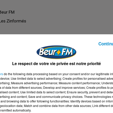
Beur FM
Les Zinformés
Contin
Le respect de votre vie privée est notre priorité
ers
do the following data processing based on your consent and/or our legitimate int
device; Use limited data to select advertising; Create profiles for personalised adver
vertising; Measure advertising performance; Measure content performance; Unders
ns of data from different sources; Develop and improve services; Create profiles to 
alised content; Use limited data to select content; Ensure security, prevent and detect
ertising and content; Save and communicate privacy choices. These technologies
and browsing data to offer following functionalities: Identify devices based on infor
eolocation data; Match and combine data from other data sources; Link different de
nsmitted automatically.