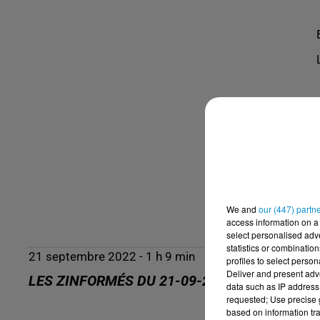
We and
our (447) partn
access information on a 
select personalised ad
statistics or combinatio
21 septembre 2022 - 1 h 9 min
profiles to select person
Deliver and present adv
LES ZINFORMÉS DU 21-09-2022
data such as IP address 
requested; Use precise g
based on information tra