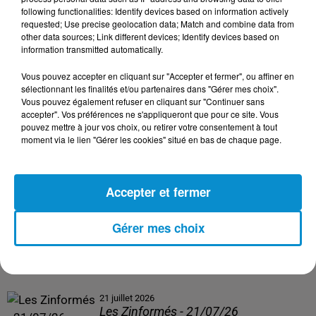
following functionalities: Identify devices based on information actively
24 juillet 2026
requested; Use precise geolocation data; Match and combine data from
Les Zinformés - 24/07/26
other data sources; Link different devices; Identify devices based on
information transmitted automatically.
Vous pouvez accepter en cliquant sur "Accepter et fermer", ou affiner en
sélectionnant les finalités et/ou partenaires dans "Gérer mes choix".
Vous pouvez également refuser en cliquant sur "Continuer sans
23 juillet 2026
accepter". Vos préférences ne s'appliqueront que pour ce site. Vous
Les Zinformés - 23/07/26
pouvez mettre à jour vos choix, ou retirer votre consentement à tout
moment via le lien "Gérer les cookies" situé en bas de chaque page.
Accepter et fermer
22 juillet 2026
Les Zinformés - 22/07/26
Gérer mes choix
21 juillet 2026
Les Zinformés - 21/07/26