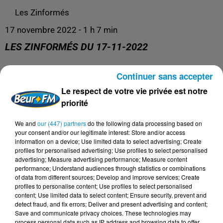
Les Zinformés
17 novembre 2022 - 1 h 7 min
LES ZINFORMÉS DU 17-11-2022
Continuer sans accepter
Les Zinformés, le rendez-vous avec l'actualité !
Le respect de votre vie privée est notre
priorité
We and
our (447) partners
do the following data processing based on
your consent and/or our legitimate interest: Store and/or access
information on a device; Use limited data to select advertising; Create
profiles for personalised advertising; Use profiles to select personalised
advertising; Measure advertising performance; Measure content
performance; Understand audiences through statistics or combinations
of data from different sources; Develop and improve services; Create
profiles to personalise content; Use profiles to select personalised
content; Use limited data to select content; Ensure security, prevent and
DERNIERS PODCASTS
detect fraud, and fix errors; Deliver and present advertising and content;
Save and communicate privacy choices. These technologies may
process personal data such as IP address and browsing data to offer