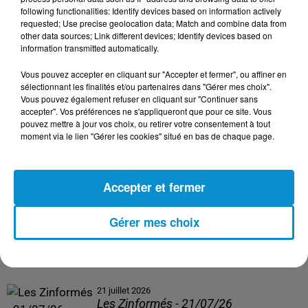
following functionalities: Identify devices based on information actively
24 juillet 2026
requested; Use precise geolocation data; Match and combine data from
Les Zinformés - 24/07/26
other data sources; Link different devices; Identify devices based on
information transmitted automatically.
Vous pouvez accepter en cliquant sur "Accepter et fermer", ou affiner en
sélectionnant les finalités et/ou partenaires dans "Gérer mes choix".
Vous pouvez également refuser en cliquant sur "Continuer sans
23 juillet 2026
accepter". Vos préférences ne s'appliqueront que pour ce site. Vous
Les Zinformés - 23/07/26
pouvez mettre à jour vos choix, ou retirer votre consentement à tout
moment via le lien "Gérer les cookies" situé en bas de chaque page.
Accepter et fermer
22 juillet 2026
Les Zinformés - 22/07/26
Gérer mes choix
21 juillet 2026
Les Zinformés - 21/07/26