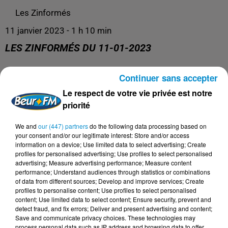
Les Zinformés
11 janvier 2023 - 1 h 10 min
LES ZINFORMÉS DU 11-01-2023
Continuer sans accepter
Les Zinformés, le rendez-vous avec l'actualité !
Le respect de votre vie privée est notre
priorité
We and
our (447) partners
do the following data processing based on
your consent and/or our legitimate interest: Store and/or access
information on a device; Use limited data to select advertising; Create
profiles for personalised advertising; Use profiles to select personalised
advertising; Measure advertising performance; Measure content
performance; Understand audiences through statistics or combinations
of data from different sources; Develop and improve services; Create
profiles to personalise content; Use profiles to select personalised
content; Use limited data to select content; Ensure security, prevent and
DERNIERS PODCASTS
detect fraud, and fix errors; Deliver and present advertising and content;
Save and communicate privacy choices. These technologies may
process personal data such as IP address and browsing data to offer