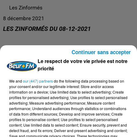
Les Zinformés
8 décembre 2021
LES ZINFORMÉS DU 08-12-2021
Continuer sans accepter
Les Zinformés, le rendez-vous avec l'actualité !
Le respect de votre vie privée est notre
priorité
We and
our (447) partners
do the following data processing based on
your consent and/or our legitimate interest: Store and/or access
information on a device; Use limited data to select advertising; Create
profiles for personalised advertising; Use profiles to select personalised
advertising; Measure advertising performance; Measure content
performance; Understand audiences through statistics or combinations
of data from different sources; Develop and improve services; Create
profiles to personalise content; Use profiles to select personalised
content; Use limited data to select content; Ensure security, prevent and
detect fraud, and fix errors; Deliver and present advertising and content;
Save and communicate privacy choices. These technologies may