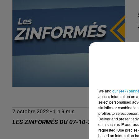
We and
our (447) partn
access information on a 
select personalised ad
statistics or combinatio
7 octobre 2022 - 1 h 9 min
profiles to select person
Deliver and present adv
LES ZINFORMÉS DU 07-10-2022
data such as IP address 
requested; Use precise g
based on information tra