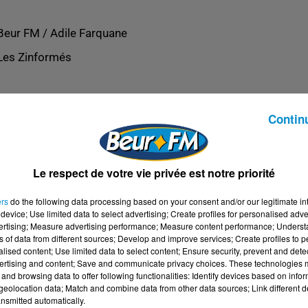
Beur FM / Adile Farquane
Les Zinformés
Contin
Le respect de votre vie privée est notre priorité
ers
do the following data processing based on your consent and/or our legitimate int
device; Use limited data to select advertising; Create profiles for personalised adver
vertising; Measure advertising performance; Measure content performance; Unders
ns of data from different sources; Develop and improve services; Create profiles to 
alised content; Use limited data to select content; Ensure security, prevent and detect
ertising and content; Save and communicate privacy choices. These technologies
and browsing data to offer following functionalities: Identify devices based on infor
eolocation data; Match and combine data from other data sources; Link different de
nsmitted automatically.