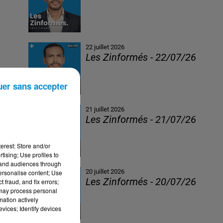
22 juillet 2026
Les Zinformés - 22/07/26
uer sans accepter
21 juillet 2026
Les Zinformés - 21/07/26
erest: Store and/or
tising; Use profiles to
tand audiences through
20 juillet 2026
personalise content; Use
Les Zinformés - 20/07/26
 fraud, and fix errors;
 may process personal
mation actively
vices; Identify devices