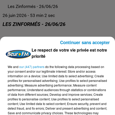
Les Zinformés - 26/06/26
26 juin 2026 - 53 min 2 sec
LES ZINFORMÉS - 26/06/26
Les Zinformés, le rendez-vous avec l'actualité, tous les
Continuer sans accepter
jours de 19h à 20h sur Beur FM !
Le respect de votre vie privée est notre
priorité
We and
our (447) partners
do the following data processing based on
your consent and/or our legitimate interest: Store and/or access
information on a device; Use limited data to select advertising; Create
profiles for personalised advertising; Use profiles to select personalised
advertising; Measure advertising performance; Measure content
performance; Understand audiences through statistics or combinations
of data from different sources; Develop and improve services; Create
profiles to personalise content; Use profiles to select personalised
content; Use limited data to select content; Ensure security, prevent and
detect fraud, and fix errors; Deliver and present advertising and content;
DERNIERS PODCASTS
Save and communicate privacy choices. These technologies may