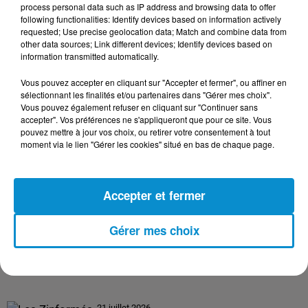
process personal data such as IP address and browsing data to offer
following functionalities: Identify devices based on information actively
requested; Use precise geolocation data; Match and combine data from
24 juillet 2026
other data sources; Link different devices; Identify devices based on
Les Zinformés - 24/07/26
information transmitted automatically.
Vous pouvez accepter en cliquant sur "Accepter et fermer", ou affiner en
sélectionnant les finalités et/ou partenaires dans "Gérer mes choix".
Vous pouvez également refuser en cliquant sur "Continuer sans
accepter". Vos préférences ne s'appliqueront que pour ce site. Vous
23 juillet 2026
pouvez mettre à jour vos choix, ou retirer votre consentement à tout
Les Zinformés - 23/07/26
moment via le lien "Gérer les cookies" situé en bas de chaque page.
Accepter et fermer
22 juillet 2026
Gérer mes choix
Les Zinformés - 22/07/26
21 juillet 2026