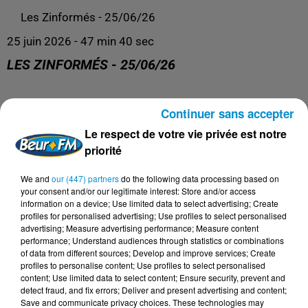
Les Zinformés - 25/06/26
25 juin 2026 - 47 min 40 sec
LES ZINFORMÉS - 25/06/26
Les Zinformés, le rendez-vous avec l'actualité, tous les
Continuer sans accepter
jours de 19h à 20h sur Beur FM !
Le respect de votre vie privée est notre
priorité
We and
our (447) partners
do the following data processing based on
your consent and/or our legitimate interest: Store and/or access
information on a device; Use limited data to select advertising; Create
profiles for personalised advertising; Use profiles to select personalised
advertising; Measure advertising performance; Measure content
performance; Understand audiences through statistics or combinations
of data from different sources; Develop and improve services; Create
profiles to personalise content; Use profiles to select personalised
content; Use limited data to select content; Ensure security, prevent and
detect fraud, and fix errors; Deliver and present advertising and content;
DERNIERS PODCASTS
Save and communicate privacy choices. These technologies may