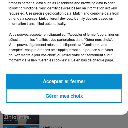
process personal data such as IP address and browsing data to offer
following functionalities: Identify devices based on information actively
requested; Use precise geolocation data; Match and combine data from
24 juillet 2026
other data sources; Link different devices; Identify devices based on
Les Zinformés - 24/07/26
information transmitted automatically.
Vous pouvez accepter en cliquant sur "Accepter et fermer", ou affiner en
sélectionnant les finalités et/ou partenaires dans "Gérer mes choix".
Vous pouvez également refuser en cliquant sur "Continuer sans
accepter". Vos préférences ne s'appliqueront que pour ce site. Vous
23 juillet 2026
pouvez mettre à jour vos choix, ou retirer votre consentement à tout
Les Zinformés - 23/07/26
moment via le lien "Gérer les cookies" situé en bas de chaque page.
Accepter et fermer
22 juillet 2026
Gérer mes choix
Les Zinformés - 22/07/26
21 juillet 2026