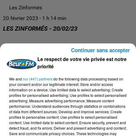
Les Zinformés
20 février 2023 - 1 h 14 min
LES ZINFORMÉS - 20/02/23
Les Zinformés, le rendez-vous avec l'actualité, tous les
Continuer sans accepter
jours de 19h à 20h sur Beur FM !
Le respect de votre vie privée est notre
priorité
We and
our (447) partners
do the following data processing based on
your consent and/or our legitimate interest: Store and/or access
information on a device; Use limited data to select advertising; Create
profiles for personalised advertising; Use profiles to select personalised
advertising; Measure advertising performance; Measure content
performance; Understand audiences through statistics or combinations
of data from different sources; Develop and improve services; Create
profiles to personalise content; Use profiles to select personalised
content; Use limited data to select content; Ensure security, prevent and
detect fraud, and fix errors; Deliver and present advertising and content;
DERNIERS PODCASTS
Save and communicate privacy choices. These technologies may