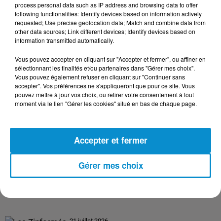
process personal data such as IP address and browsing data to offer
following functionalities: Identify devices based on information actively
requested; Use precise geolocation data; Match and combine data from
24 juillet 2026
other data sources; Link different devices; Identify devices based on
Les Zinformés - 24/07/26
information transmitted automatically.
Vous pouvez accepter en cliquant sur "Accepter et fermer", ou affiner en
sélectionnant les finalités et/ou partenaires dans "Gérer mes choix".
Vous pouvez également refuser en cliquant sur "Continuer sans
accepter". Vos préférences ne s'appliqueront que pour ce site. Vous
23 juillet 2026
pouvez mettre à jour vos choix, ou retirer votre consentement à tout
Les Zinformés - 23/07/26
moment via le lien "Gérer les cookies" situé en bas de chaque page.
Accepter et fermer
22 juillet 2026
Gérer mes choix
Les Zinformés - 22/07/26
21 juillet 2026