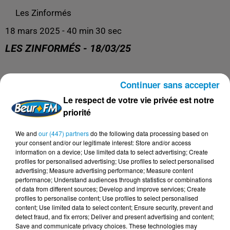
Les Zinformés
18 mars 2025 - 40 min 30 sec
LES ZINFORMÉS - 18/03/25
Les Zinformés, le rendez-vous avec l'actualité, tous les
Continuer sans accepter
jours de 19h à 20h sur Beur FM !
Le respect de votre vie privée est notre
priorité
We and
our (447) partners
do the following data processing based on
your consent and/or our legitimate interest: Store and/or access
information on a device; Use limited data to select advertising; Create
profiles for personalised advertising; Use profiles to select personalised
advertising; Measure advertising performance; Measure content
performance; Understand audiences through statistics or combinations
of data from different sources; Develop and improve services; Create
profiles to personalise content; Use profiles to select personalised
content; Use limited data to select content; Ensure security, prevent and
detect fraud, and fix errors; Deliver and present advertising and content;
DERNIERS PODCASTS
Save and communicate privacy choices. These technologies may