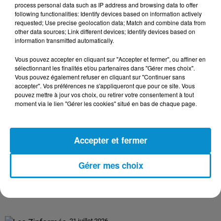
process personal data such as IP address and browsing data to offer
following functionalities: Identify devices based on information actively
requested; Use precise geolocation data; Match and combine data from
24 juillet 2026
other data sources; Link different devices; Identify devices based on
Les Zinformés - 24/07/26
information transmitted automatically.
Vous pouvez accepter en cliquant sur "Accepter et fermer", ou affiner en
sélectionnant les finalités et/ou partenaires dans "Gérer mes choix".
Vous pouvez également refuser en cliquant sur "Continuer sans
accepter". Vos préférences ne s'appliqueront que pour ce site. Vous
23 juillet 2026
pouvez mettre à jour vos choix, ou retirer votre consentement à tout
Les Zinformés - 23/07/26
moment via le lien "Gérer les cookies" situé en bas de chaque page.
Accepter et fermer
22 juillet 2026
Gérer mes choix
Les Zinformés - 22/07/26
21 juillet 2026