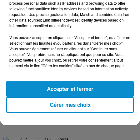
process personal data such as IP address and browsing data to offer
following functionalities: Identify devices based on information actively
requested; Use precise geolocation data; Match and combine data from
24 juillet 2026
other data sources; Link different devices; Identify devices based on
Les Zinformés - 24/07/26
information transmitted automatically.
Vous pouvez accepter en cliquant sur "Accepter et fermer", ou affiner en
sélectionnant les finalités et/ou partenaires dans "Gérer mes choix".
Vous pouvez également refuser en cliquant sur "Continuer sans
accepter". Vos préférences ne s'appliqueront que pour ce site. Vous
23 juillet 2026
pouvez mettre à jour vos choix, ou retirer votre consentement à tout
Les Zinformés - 23/07/26
moment via le lien "Gérer les cookies" situé en bas de chaque page.
Accepter et fermer
22 juillet 2026
Gérer mes choix
Les Zinformés - 22/07/26
21 juillet 2026