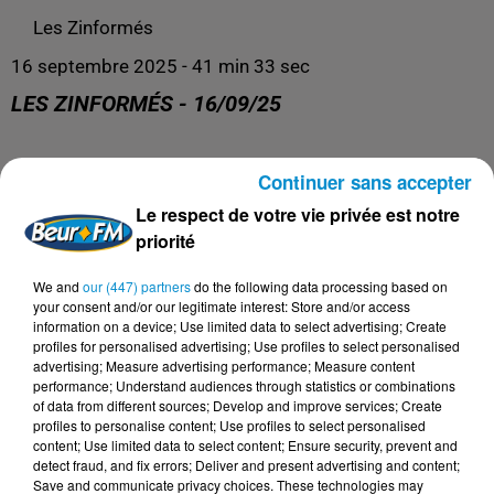
Les Zinformés
16 septembre 2025 - 41 min 33 sec
LES ZINFORMÉS - 16/09/25
Les Zinformés, le rendez-vous avec l'actualité, tous les
Continuer sans accepter
jours de 19h à 20h sur Beur FM !
Le respect de votre vie privée est notre
priorité
We and
our (447) partners
do the following data processing based on
your consent and/or our legitimate interest: Store and/or access
information on a device; Use limited data to select advertising; Create
profiles for personalised advertising; Use profiles to select personalised
advertising; Measure advertising performance; Measure content
performance; Understand audiences through statistics or combinations
of data from different sources; Develop and improve services; Create
profiles to personalise content; Use profiles to select personalised
content; Use limited data to select content; Ensure security, prevent and
detect fraud, and fix errors; Deliver and present advertising and content;
DERNIERS PODCASTS
Save and communicate privacy choices. These technologies may