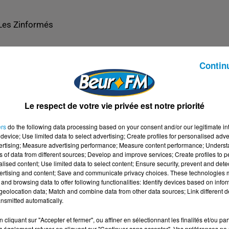
Les Zinformés
Contin
Le respect de votre vie privée est notre priorité
ers
do the following data processing based on your consent and/or our legitimate int
device; Use limited data to select advertising; Create profiles for personalised adver
vertising; Measure advertising performance; Measure content performance; Unders
ns of data from different sources; Develop and improve services; Create profiles to 
alised content; Use limited data to select content; Ensure security, prevent and detect
ertising and content; Save and communicate privacy choices. These technologies
and browsing data to offer following functionalities: Identify devices based on infor
eolocation data; Match and combine data from other data sources; Link different de
nsmitted automatically.
cliquant sur "Accepter et fermer", ou affiner en sélectionnant les finalités et/ou pa
 également refuser en cliquant sur "Continuer sans accepter". Vos préférences ne 