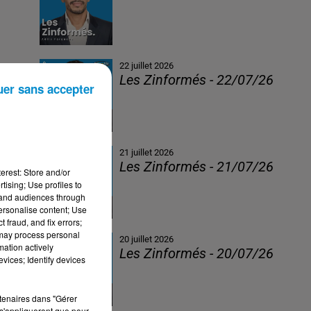
22 juillet 2026
Les Zinformés - 22/07/26
uer sans accepter
21 juillet 2026
Les Zinformés - 21/07/26
erest: Store and/or
tising; Use profiles to
tand audiences through
personalise content; Use
 fraud, and fix errors;
 may process personal
20 juillet 2026
mation actively
Les Zinformés - 20/07/26
vices; Identify devices
rtenaires dans "Gérer
s'appliqueront que pour