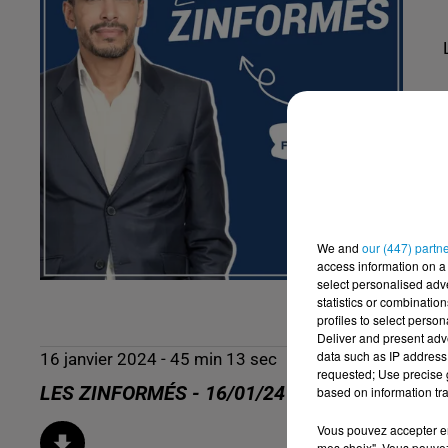
We and
our (447) partn
access information on a 
select personalised ad
statistics or combinatio
profiles to select person
Deliver and present adv
data such as IP address 
16 janvier 2024 - 45 min 13 sec
requested; Use precise g
LES ZINFORMÉS - 16/01/24
based on information tra
Vous pouvez accepter en 
mes choix". Vous pouvez