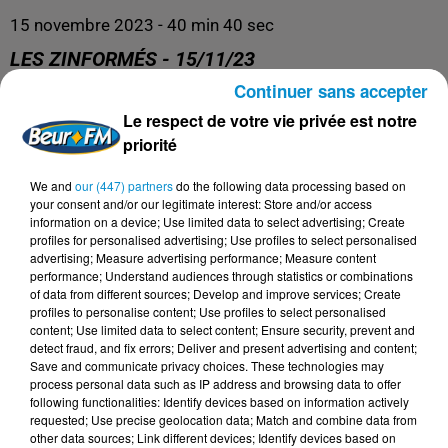
15 novembre 2023 - 40 min 40 sec
LES ZINFORMÉS - 15/11/23
Continuer sans accepter
Le respect de votre vie privée est notre
priorité
We and
our (447) partners
do the following data processing based on
your consent and/or our legitimate interest: Store and/or access
information on a device; Use limited data to select advertising; Create
profiles for personalised advertising; Use profiles to select personalised
advertising; Measure advertising performance; Measure content
performance; Understand audiences through statistics or combinations
DERNIERS PODCASTS
of data from different sources; Develop and improve services; Create
profiles to personalise content; Use profiles to select personalised
content; Use limited data to select content; Ensure security, prevent and
detect fraud, and fix errors; Deliver and present advertising and content;
24 juillet 2026
Les Zinformés - 24/07/26
Save and communicate privacy choices. These technologies may
process personal data such as IP address and browsing data to offer
following functionalities: Identify devices based on information actively
requested; Use precise geolocation data; Match and combine data from
other data sources; Link different devices; Identify devices based on