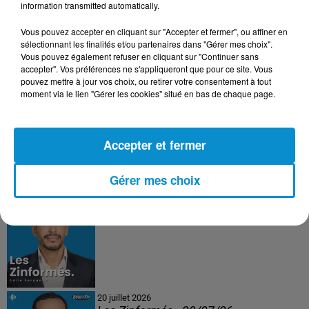
information transmitted automatically.
23 juillet 2026
Vous pouvez accepter en cliquant sur "Accepter et fermer", ou affiner en
Les Zinformés - 23/07/26
sélectionnant les finalités et/ou partenaires dans "Gérer mes choix".
Vous pouvez également refuser en cliquant sur "Continuer sans
accepter". Vos préférences ne s'appliqueront que pour ce site. Vous
pouvez mettre à jour vos choix, ou retirer votre consentement à tout
moment via le lien "Gérer les cookies" situé en bas de chaque page.
22 juillet 2026
Les Zinformés - 22/07/26
Accepter et fermer
Gérer mes choix
21 juillet 2026
Les Zinformés - 21/07/26
20 juillet 2026