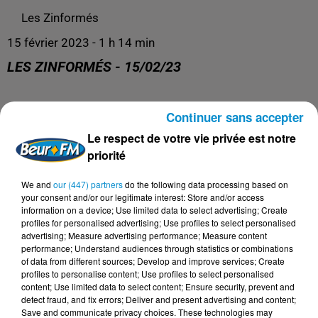
Les Zinformés
15 février 2023 - 1 h 14 min
LES ZINFORMÉS - 15/02/23
Les Zinformés, le rendez-vous avec l'actualité, tous les
Continuer sans accepter
jours de 19h à 20h sur Beur FM !
Le respect de votre vie privée est notre
priorité
We and
our (447) partners
do the following data processing based on
your consent and/or our legitimate interest: Store and/or access
information on a device; Use limited data to select advertising; Create
profiles for personalised advertising; Use profiles to select personalised
advertising; Measure advertising performance; Measure content
performance; Understand audiences through statistics or combinations
of data from different sources; Develop and improve services; Create
profiles to personalise content; Use profiles to select personalised
content; Use limited data to select content; Ensure security, prevent and
detect fraud, and fix errors; Deliver and present advertising and content;
DERNIERS PODCASTS
Save and communicate privacy choices. These technologies may