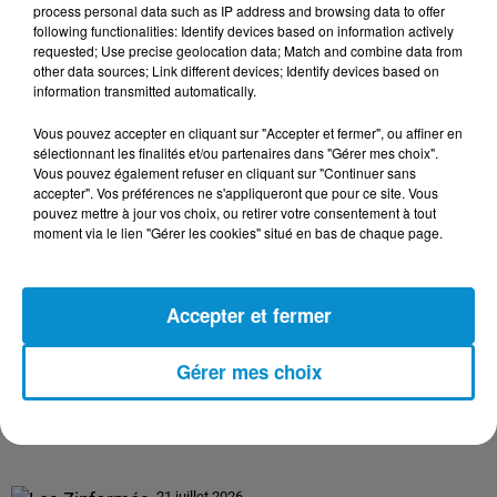
process personal data such as IP address and browsing data to offer
following functionalities: Identify devices based on information actively
requested; Use precise geolocation data; Match and combine data from
24 juillet 2026
other data sources; Link different devices; Identify devices based on
Les Zinformés - 24/07/26
information transmitted automatically.
Vous pouvez accepter en cliquant sur "Accepter et fermer", ou affiner en
sélectionnant les finalités et/ou partenaires dans "Gérer mes choix".
Vous pouvez également refuser en cliquant sur "Continuer sans
accepter". Vos préférences ne s'appliqueront que pour ce site. Vous
23 juillet 2026
pouvez mettre à jour vos choix, ou retirer votre consentement à tout
Les Zinformés - 23/07/26
moment via le lien "Gérer les cookies" situé en bas de chaque page.
Accepter et fermer
22 juillet 2026
Gérer mes choix
Les Zinformés - 22/07/26
21 juillet 2026