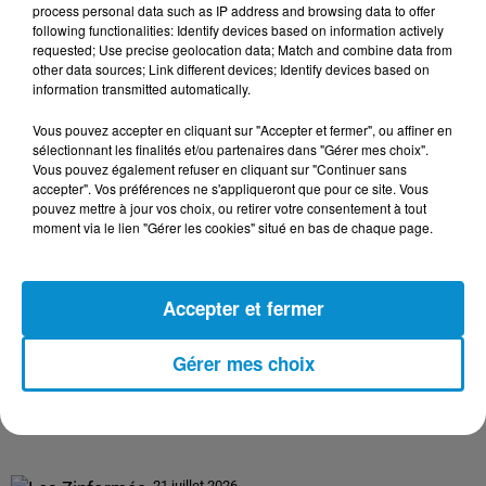
process personal data such as IP address and browsing data to offer
following functionalities: Identify devices based on information actively
requested; Use precise geolocation data; Match and combine data from
24 juillet 2026
other data sources; Link different devices; Identify devices based on
Les Zinformés - 24/07/26
information transmitted automatically.
Vous pouvez accepter en cliquant sur "Accepter et fermer", ou affiner en
sélectionnant les finalités et/ou partenaires dans "Gérer mes choix".
Vous pouvez également refuser en cliquant sur "Continuer sans
accepter". Vos préférences ne s'appliqueront que pour ce site. Vous
23 juillet 2026
pouvez mettre à jour vos choix, ou retirer votre consentement à tout
Les Zinformés - 23/07/26
moment via le lien "Gérer les cookies" situé en bas de chaque page.
Accepter et fermer
22 juillet 2026
Gérer mes choix
Les Zinformés - 22/07/26
21 juillet 2026