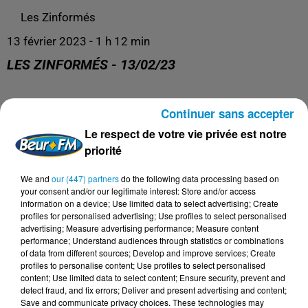
Les Zinformés
13 février 2023 - 1 h 12 min
LES ZINFORMÉS - 13/02/23
Les Zinformés, le rendez-vous avec l'actualité, tous les
Continuer sans accepter
jours de 19h à 20h sur Beur FM !
Le respect de votre vie privée est notre
priorité
We and
our (447) partners
do the following data processing based on
your consent and/or our legitimate interest: Store and/or access
information on a device; Use limited data to select advertising; Create
profiles for personalised advertising; Use profiles to select personalised
advertising; Measure advertising performance; Measure content
performance; Understand audiences through statistics or combinations
of data from different sources; Develop and improve services; Create
profiles to personalise content; Use profiles to select personalised
content; Use limited data to select content; Ensure security, prevent and
detect fraud, and fix errors; Deliver and present advertising and content;
DERNIERS PODCASTS
Save and communicate privacy choices. These technologies may