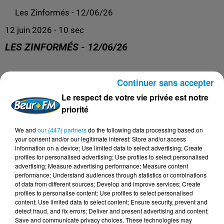
Les Zinformés - 12/06/26
12 juin 2026 - 10 sec
LES ZINFORMÉS - 12/06/26
Les Zinformés, le rendez-vous avec l'actualité, tous les
Continuer sans accepter
jours de 19h à 20h sur Beur FM !
Le respect de votre vie privée est notre
priorité
We and
our (447) partners
do the following data processing based on
your consent and/or our legitimate interest: Store and/or access
information on a device; Use limited data to select advertising; Create
profiles for personalised advertising; Use profiles to select personalised
advertising; Measure advertising performance; Measure content
performance; Understand audiences through statistics or combinations
of data from different sources; Develop and improve services; Create
profiles to personalise content; Use profiles to select personalised
content; Use limited data to select content; Ensure security, prevent and
detect fraud, and fix errors; Deliver and present advertising and content;
DERNIERS PODCASTS
Save and communicate privacy choices. These technologies may