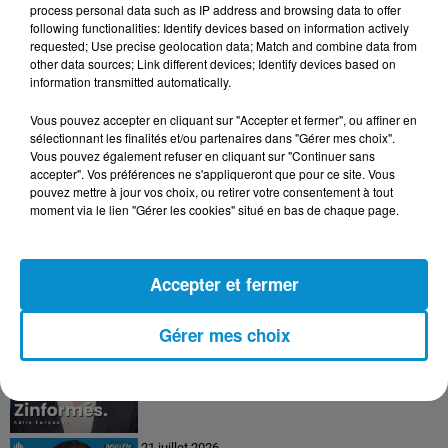
process personal data such as IP address and browsing data to offer
following functionalities: Identify devices based on information actively
requested; Use precise geolocation data; Match and combine data from
24 juillet 2026
other data sources; Link different devices; Identify devices based on
Les Zinformés - 24/07/26
information transmitted automatically.
Vous pouvez accepter en cliquant sur "Accepter et fermer", ou affiner en
sélectionnant les finalités et/ou partenaires dans "Gérer mes choix".
Vous pouvez également refuser en cliquant sur "Continuer sans
accepter". Vos préférences ne s'appliqueront que pour ce site. Vous
23 juillet 2026
pouvez mettre à jour vos choix, ou retirer votre consentement à tout
Les Zinformés - 23/07/26
moment via le lien "Gérer les cookies" situé en bas de chaque page.
Accepter et fermer
22 juillet 2026
Gérer mes choix
Les Zinformés - 22/07/26
21 juillet 2026