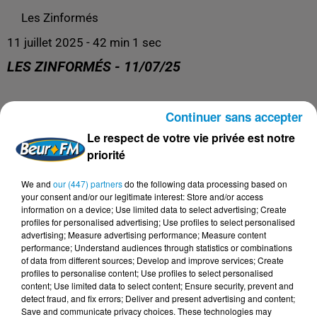
Les Zinformés
11 juillet 2025 - 42 min 1 sec
LES ZINFORMÉS - 11/07/25
Les Zinformés, le rendez-vous avec l'actualité, tous les
Continuer sans accepter
jours de 19h à 20h sur Beur FM !
Le respect de votre vie privée est notre
priorité
We and
our (447) partners
do the following data processing based on
your consent and/or our legitimate interest: Store and/or access
information on a device; Use limited data to select advertising; Create
profiles for personalised advertising; Use profiles to select personalised
advertising; Measure advertising performance; Measure content
performance; Understand audiences through statistics or combinations
of data from different sources; Develop and improve services; Create
profiles to personalise content; Use profiles to select personalised
content; Use limited data to select content; Ensure security, prevent and
detect fraud, and fix errors; Deliver and present advertising and content;
DERNIERS PODCASTS
Save and communicate privacy choices. These technologies may