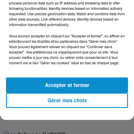
process personal data such as IP address and browsing data to offer
following functionalities: Identify devices based on information actively
requested; Use precise geolocation data; Match and combine data from
24 juillet 2026
other data sources; Link different devices; Identify devices based on
Les Zinformés - 24/07/26
information transmitted automatically.
Vous pouvez accepter en cliquant sur "Accepter et fermer", ou affiner en
sélectionnant les finalités et/ou partenaires dans "Gérer mes choix".
Vous pouvez également refuser en cliquant sur "Continuer sans
accepter". Vos préférences ne s'appliqueront que pour ce site. Vous
23 juillet 2026
pouvez mettre à jour vos choix, ou retirer votre consentement à tout
Les Zinformés - 23/07/26
moment via le lien "Gérer les cookies" situé en bas de chaque page.
Accepter et fermer
22 juillet 2026
Gérer mes choix
Les Zinformés - 22/07/26
21 juillet 2026