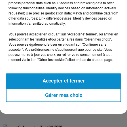
process personal data such as IP address and browsing data to offer
following functionalities: Identify devices based on information actively
requested; Use precise geolocation data; Match and combine data from
24 juillet 2026
other data sources; Link different devices; Identify devices based on
Les Zinformés - 24/07/26
information transmitted automatically.
Vous pouvez accepter en cliquant sur "Accepter et fermer", ou affiner en
sélectionnant les finalités et/ou partenaires dans "Gérer mes choix".
Vous pouvez également refuser en cliquant sur "Continuer sans
accepter". Vos préférences ne s'appliqueront que pour ce site. Vous
23 juillet 2026
pouvez mettre à jour vos choix, ou retirer votre consentement à tout
Les Zinformés - 23/07/26
moment via le lien "Gérer les cookies" situé en bas de chaque page.
Accepter et fermer
22 juillet 2026
Gérer mes choix
Les Zinformés - 22/07/26
21 juillet 2026