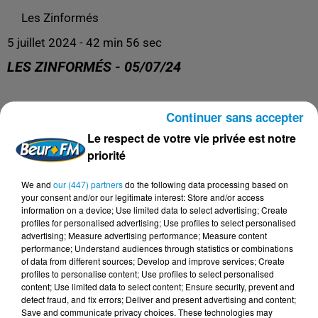
Les Zinformés
5 juillet 2024 - 42 min 56 sec
LES ZINFORMÉS - 05/07/24
Les Zinformés, le rendez-vous avec l'actualité, tous les
Continuer sans accepter
jours de 19h à 20h sur Beur FM !
Le respect de votre vie privée est notre
priorité
We and
our (447) partners
do the following data processing based on
your consent and/or our legitimate interest: Store and/or access
information on a device; Use limited data to select advertising; Create
profiles for personalised advertising; Use profiles to select personalised
advertising; Measure advertising performance; Measure content
performance; Understand audiences through statistics or combinations
of data from different sources; Develop and improve services; Create
profiles to personalise content; Use profiles to select personalised
content; Use limited data to select content; Ensure security, prevent and
detect fraud, and fix errors; Deliver and present advertising and content;
DERNIERS PODCASTS
Save and communicate privacy choices. These technologies may