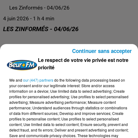
Les Zinformés - 04/06/26
4 juin 2026 - 1 h 4 min
LES ZINFORMÉS - 04/06/26
Les Zinformés, le rendez-vous avec l'actualité, tous les
Continuer sans accepter
jours de 19h à 20h sur Beur FM !
Le respect de votre vie privée est notre
priorité
We and
our (447) partners
do the following data processing based on
your consent and/or our legitimate interest: Store and/or access
information on a device; Use limited data to select advertising; Create
profiles for personalised advertising; Use profiles to select personalised
advertising; Measure advertising performance; Measure content
performance; Understand audiences through statistics or combinations
of data from different sources; Develop and improve services; Create
profiles to personalise content; Use profiles to select personalised
content; Use limited data to select content; Ensure security, prevent and
detect fraud, and fix errors; Deliver and present advertising and content;
DERNIERS PODCASTS
Save and communicate privacy choices. These technologies may