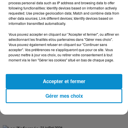
process personal data such as IP address and browsing data to offer
following functionalities: Identify devices based on information actively
requested; Use precise geolocation data; Match and combine data from
24 juillet 2026
other data sources; Link different devices; Identify devices based on
Les Zinformés - 24/07/26
information transmitted automatically.
Vous pouvez accepter en cliquant sur "Accepter et fermer", ou affiner en
sélectionnant les finalités et/ou partenaires dans "Gérer mes choix".
Vous pouvez également refuser en cliquant sur "Continuer sans
accepter". Vos préférences ne s'appliqueront que pour ce site. Vous
23 juillet 2026
pouvez mettre à jour vos choix, ou retirer votre consentement à tout
Les Zinformés - 23/07/26
moment via le lien "Gérer les cookies" situé en bas de chaque page.
Accepter et fermer
22 juillet 2026
Gérer mes choix
Les Zinformés - 22/07/26
21 juillet 2026