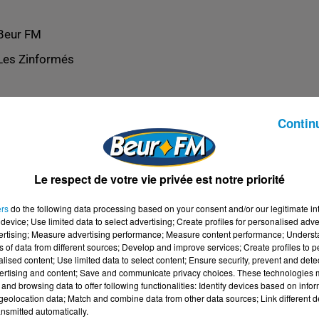
Beur FM
Les Zinformés
Contin
Le respect de votre vie privée est notre priorité
ers
do the following data processing based on your consent and/or our legitimate int
device; Use limited data to select advertising; Create profiles for personalised adver
vertising; Measure advertising performance; Measure content performance; Unders
ns of data from different sources; Develop and improve services; Create profiles to 
alised content; Use limited data to select content; Ensure security, prevent and detect
ertising and content; Save and communicate privacy choices. These technologies
and browsing data to offer following functionalities: Identify devices based on infor
eolocation data; Match and combine data from other data sources; Link different de
nsmitted automatically.