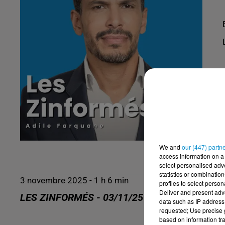
We and
our (447) partn
access information on a 
select personalised ad
statistics or combinatio
3 novembre 2025 - 1 h 6 min
profiles to select person
Deliver and present adv
LES ZINFORMÉS - 03/11/25
data such as IP address 
requested; Use precise g
based on information tra