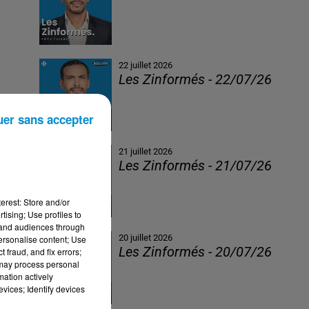
22 juillet 2026
Les Zinformés - 22/07/26
uer sans accepter
21 juillet 2026
Les Zinformés - 21/07/26
erest: Store and/or
tising; Use profiles to
tand audiences through
20 juillet 2026
personalise content; Use
Les Zinformés - 20/07/26
 fraud, and fix errors;
 may process personal
mation actively
vices; Identify devices