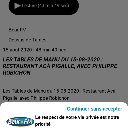
Lecture (43 min 49 sec)
Beur FM
Dessus de Tables
15 août 2020 - 43 min 49 sec
LES TABLES DE MANU DU 15-08-2020 :
RESTAURANT ACÀ PIGALLE, AVEC PHILIPPE
ROBICHON
Les Tables de Manu du 15-08-2020 : Restaurant Acà
Pigalle, avec Philippe Robichon
Manuel Mariani
invite Philippe Robichon, animateur sur
Continuer sans accepter
Beur FM
et
Champion du Monde 2018 de Lecture
Le respect de votre vie privée est notre
Rapide
, à découvrir la cuisine mexicaine authentique du
priorité