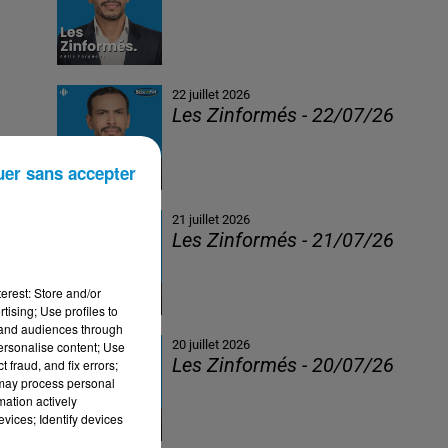
22 juillet 2026
Les Zinformés - 22/07/26
uer sans accepter
21 juillet 2026
Les Zinformés - 21/07/26
erest: Store and/or
tising; Use profiles to
tand audiences through
20 juillet 2026
personalise content; Use
Les Zinformés - 20/07/26
 fraud, and fix errors;
 may process personal
mation actively
vices; Identify devices