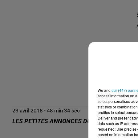
We and
our (447) partn
access information on a 
select personalised ad
statistics or combinatio
23 avril 2018 - 48 min 34 sec
profiles to select person
Deliver and present adv
LES PETITES ANNONCES DU23.04.18
data such as IP address 
requested; Use precise g
based on information tra