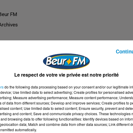
Beur FM
Archives
Contin
Le respect de votre vie privée est notre priorité
ers
do the following data processing based on your consent and/or our legitimate int
device; Use limited data to select advertising; Create profiles for personalised adver
vertising; Measure advertising performance; Measure content performance; Unders
ns of data from different sources; Develop and improve services; Create profiles to 
alised content; Use limited data to select content; Ensure security, prevent and detect
ertising and content; Save and communicate privacy choices. These technologies
and browsing data to offer following functionalities: Identify devices based on infor
eolocation data; Match and combine data from other data sources; Link different de
nsmitted automatically.