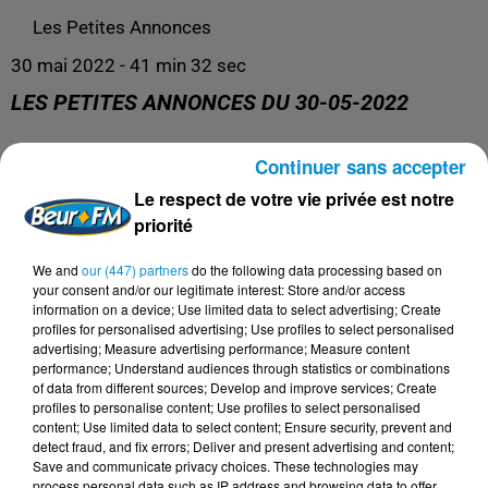
Les Petites Annonces
30 mai 2022 - 41 min 32 sec
LES PETITES ANNONCES DU 30-05-2022
Continuer sans accepter
L'émission 100% services entre particuliers !
Le respect de votre vie privée est notre
priorité
We and
our (447) partners
do the following data processing based on
your consent and/or our legitimate interest: Store and/or access
information on a device; Use limited data to select advertising; Create
profiles for personalised advertising; Use profiles to select personalised
advertising; Measure advertising performance; Measure content
performance; Understand audiences through statistics or combinations
of data from different sources; Develop and improve services; Create
profiles to personalise content; Use profiles to select personalised
content; Use limited data to select content; Ensure security, prevent and
DERNIERS PODCASTS
detect fraud, and fix errors; Deliver and present advertising and content;
Save and communicate privacy choices. These technologies may
process personal data such as IP address and browsing data to offer