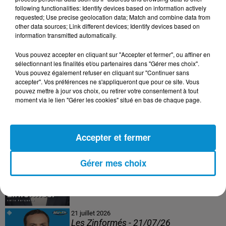
following functionalities: Identify devices based on information actively
24 juillet 2026
requested; Use precise geolocation data; Match and combine data from
Les Zinformés - 24/07/26
other data sources; Link different devices; Identify devices based on
information transmitted automatically.
Vous pouvez accepter en cliquant sur "Accepter et fermer", ou affiner en
sélectionnant les finalités et/ou partenaires dans "Gérer mes choix".
Vous pouvez également refuser en cliquant sur "Continuer sans
23 juillet 2026
accepter". Vos préférences ne s'appliqueront que pour ce site. Vous
Les Zinformés - 23/07/26
pouvez mettre à jour vos choix, ou retirer votre consentement à tout
moment via le lien "Gérer les cookies" situé en bas de chaque page.
Accepter et fermer
22 juillet 2026
Les Zinformés - 22/07/26
Gérer mes choix
21 juillet 2026
Les Zinformés - 21/07/26