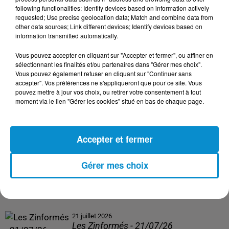
following functionalities: Identify devices based on information actively
24 juillet 2026
requested; Use precise geolocation data; Match and combine data from
Les Zinformés - 24/07/26
other data sources; Link different devices; Identify devices based on
information transmitted automatically.
Vous pouvez accepter en cliquant sur "Accepter et fermer", ou affiner en
sélectionnant les finalités et/ou partenaires dans "Gérer mes choix".
Vous pouvez également refuser en cliquant sur "Continuer sans
23 juillet 2026
accepter". Vos préférences ne s'appliqueront que pour ce site. Vous
Les Zinformés - 23/07/26
pouvez mettre à jour vos choix, ou retirer votre consentement à tout
moment via le lien "Gérer les cookies" situé en bas de chaque page.
Accepter et fermer
22 juillet 2026
Les Zinformés - 22/07/26
Gérer mes choix
21 juillet 2026
Les Zinformés - 21/07/26