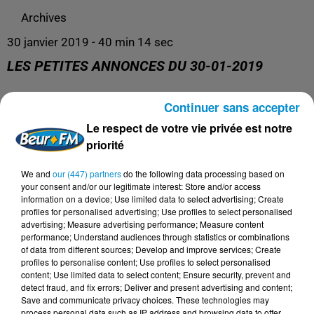
Archives
30 janvier 2019 - 40 min 14 sec
LES PETITES ANNONCES DU 30-01-2019
Continuer sans accepter
Archives
Le respect de votre vie privée est notre
priorité
We and
our (447) partners
do the following data processing based on
your consent and/or our legitimate interest: Store and/or access
information on a device; Use limited data to select advertising; Create
profiles for personalised advertising; Use profiles to select personalised
advertising; Measure advertising performance; Measure content
performance; Understand audiences through statistics or combinations
of data from different sources; Develop and improve services; Create
profiles to personalise content; Use profiles to select personalised
content; Use limited data to select content; Ensure security, prevent and
DERNIERS PODCASTS
detect fraud, and fix errors; Deliver and present advertising and content;
Save and communicate privacy choices. These technologies may
process personal data such as IP address and browsing data to offer