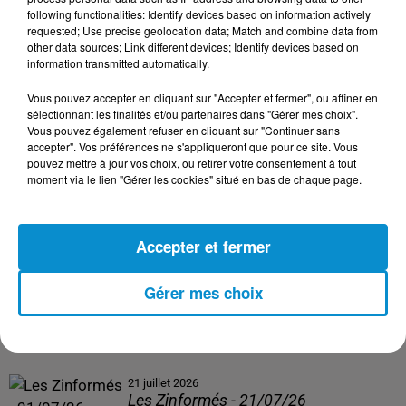
following functionalities: Identify devices based on information actively
24 juillet 2026
requested; Use precise geolocation data; Match and combine data from
Les Zinformés - 24/07/26
other data sources; Link different devices; Identify devices based on
information transmitted automatically.
Vous pouvez accepter en cliquant sur "Accepter et fermer", ou affiner en
sélectionnant les finalités et/ou partenaires dans "Gérer mes choix".
Vous pouvez également refuser en cliquant sur "Continuer sans
23 juillet 2026
accepter". Vos préférences ne s'appliqueront que pour ce site. Vous
Les Zinformés - 23/07/26
pouvez mettre à jour vos choix, ou retirer votre consentement à tout
moment via le lien "Gérer les cookies" situé en bas de chaque page.
Accepter et fermer
22 juillet 2026
Les Zinformés - 22/07/26
Gérer mes choix
21 juillet 2026
Les Zinformés - 21/07/26