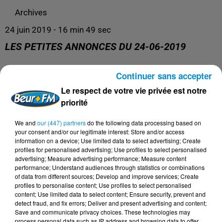
Archives
24 juin 2019 - 16 min 49 sec
LES PETITES ANNONCES DU 24-06-2019
Continuer sans accepter
Archives
Le respect de votre vie privée est notre
priorité
We and
our (447) partners
do the following data processing based on
your consent and/or our legitimate interest: Store and/or access
information on a device; Use limited data to select advertising; Create
profiles for personalised advertising; Use profiles to select personalised
advertising; Measure advertising performance; Measure content
performance; Understand audiences through statistics or combinations
of data from different sources; Develop and improve services; Create
profiles to personalise content; Use profiles to select personalised
content; Use limited data to select content; Ensure security, prevent and
DERNIERS PODCASTS
detect fraud, and fix errors; Deliver and present advertising and content;
Save and communicate privacy choices. These technologies may
process personal data such as IP address and browsing data to offer