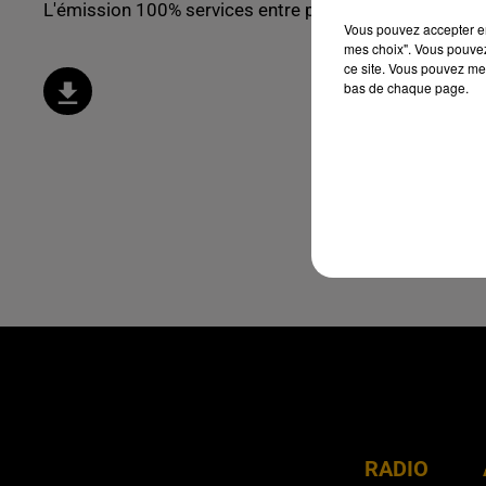
L'émission 100% services entre particuliers !
Vous pouvez accepter en 
mes choix". Vous pouvez
ce site. Vous pouvez met
bas de chaque page.
RADIO