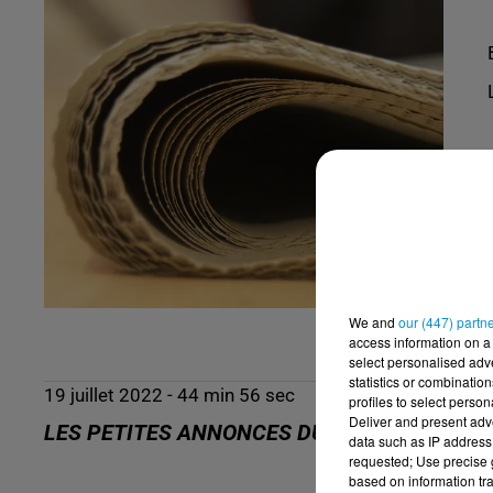
We and
our (447) partn
access information on a 
select personalised ad
statistics or combinatio
19 juillet 2022 - 44 min 56 sec
profiles to select person
Deliver and present adv
LES PETITES ANNONCES DU 19-07-2022
data such as IP address 
requested; Use precise g
based on information tra