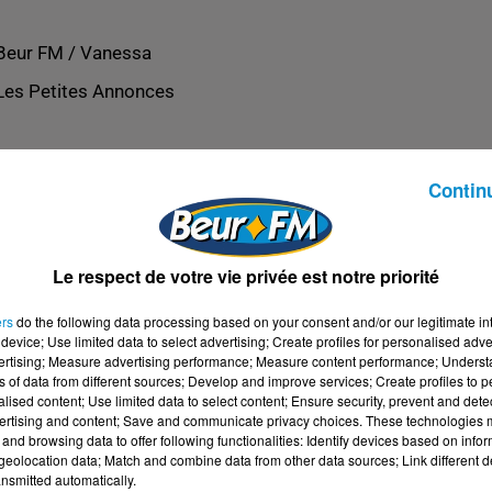
Beur FM / Vanessa
Les Petites Annonces
Contin
Le respect de votre vie privée est notre priorité
ers
do the following data processing based on your consent and/or our legitimate int
device; Use limited data to select advertising; Create profiles for personalised adver
vertising; Measure advertising performance; Measure content performance; Unders
ns of data from different sources; Develop and improve services; Create profiles to 
alised content; Use limited data to select content; Ensure security, prevent and detect
ertising and content; Save and communicate privacy choices. These technologies
and browsing data to offer following functionalities: Identify devices based on infor
eolocation data; Match and combine data from other data sources; Link different de
nsmitted automatically.