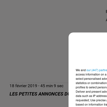
We and
our (447) partn
access information on a 
select personalised ad
statistics or combinatio
18 février 2019 - 45 min 9 sec
profiles to select person
Deliver and present adv
LES PETITES ANNONCES DU 18-02-2019
data such as IP address 
requested; Use precise g
based on information tra