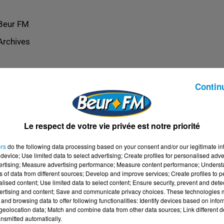
Beur FM
Archives
Contin
Le respect de votre vie privée est notre priorité
ers
do the following data processing based on your consent and/or our legitimate int
device; Use limited data to select advertising; Create profiles for personalised adver
vertising; Measure advertising performance; Measure content performance; Unders
ns of data from different sources; Develop and improve services; Create profiles to 
alised content; Use limited data to select content; Ensure security, prevent and detect
ertising and content; Save and communicate privacy choices. These technologies
and browsing data to offer following functionalities: Identify devices based on infor
eolocation data; Match and combine data from other data sources; Link different de
nsmitted automatically.