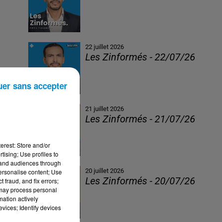
22 juillet 2026
Les Zinformés - 22/07/26
uer sans accepter
21 juillet 2026
Les Zinformés - 21/07/26
erest: Store and/or
tising; Use profiles to
tand audiences through
20 juillet 2026
personalise content; Use
Les Zinformés - 20/07/26
 fraud, and fix errors;
 may process personal
mation actively
vices; Identify devices