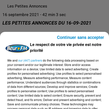
Les Petites Annonces
16 septembre 2021 - 42 min 3 sec
LES PETITES ANNONCES DU 16-09-2021
Continuer sans accepter
Les Petites Annonces
Le respect de votre vie privée est notre
priorité
We and
our (447) partners
do the following data processing based on
your consent and/or our legitimate interest: Store and/or access
information on a device; Use limited data to select advertising; Create
profiles for personalised advertising; Use profiles to select personalised
advertising; Measure advertising performance; Measure content
performance; Understand audiences through statistics or combinations
of data from different sources; Develop and improve services; Create
profiles to personalise content; Use profiles to select personalised
content; Use limited data to select content; Ensure security, prevent and
DERNIERS PODCASTS
detect fraud, and fix errors; Deliver and present advertising and content;
Save and communicate privacy choices. These technologies may
process personal data such as IP address and browsing data to offer