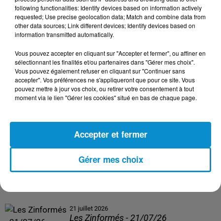
following functionalities: Identify devices based on information actively
24 juillet 2026
requested; Use precise geolocation data; Match and combine data from
Les Zinformés - 24/07/26
other data sources; Link different devices; Identify devices based on
information transmitted automatically.
Vous pouvez accepter en cliquant sur "Accepter et fermer", ou affiner en
sélectionnant les finalités et/ou partenaires dans "Gérer mes choix".
Vous pouvez également refuser en cliquant sur "Continuer sans
23 juillet 2026
accepter". Vos préférences ne s'appliqueront que pour ce site. Vous
Les Zinformés - 23/07/26
pouvez mettre à jour vos choix, ou retirer votre consentement à tout
moment via le lien "Gérer les cookies" situé en bas de chaque page.
Accepter et fermer
22 juillet 2026
Les Zinformés - 22/07/26
Gérer mes choix
21 juillet 2026
Les Zinformés - 21/07/26