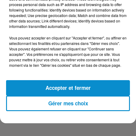
DERNIERS PODCASTS
process personal data such as IP address and browsing data to offer
following functionalities: Identify devices based on information actively
requested; Use precise geolocation data; Match and combine data from
24 juillet 2026
other data sources; Link different devices; Identify devices based on
Les Zinformés - 24/07/26
information transmitted automatically.
Vous pouvez accepter en cliquant sur "Accepter et fermer", ou affiner en
sélectionnant les finalités et/ou partenaires dans "Gérer mes choix".
Vous pouvez également refuser en cliquant sur "Continuer sans
accepter". Vos préférences ne s'appliqueront que pour ce site. Vous
23 juillet 2026
pouvez mettre à jour vos choix, ou retirer votre consentement à tout
Les Zinformés - 23/07/26
moment via le lien "Gérer les cookies" situé en bas de chaque page.
Accepter et fermer
22 juillet 2026
Gérer mes choix
Les Zinformés - 22/07/26