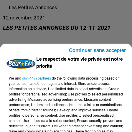
Les Petites Annonces
12 novembre 2021
LES PETITES ANNONCES DU 12-11-2021
Continuer sans accepter
L'émission 100% services entre particuliers !
Le respect de votre vie privée est notre
priorité
We and
our (447) partners
do the following data processing based on
your consent and/or our legitimate interest: Store and/or access
information on a device; Use limited data to select advertising; Create
profiles for personalised advertising; Use profiles to select personalised
advertising; Measure advertising performance; Measure content
performance; Understand audiences through statistics or combinations
of data from different sources; Develop and improve services; Create
profiles to personalise content; Use profiles to select personalised
content; Use limited data to select content; Ensure security, prevent and
detect fraud, and fix errors; Deliver and present advertising and content;
Save and communicate privacy choices. These technologies may