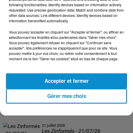
following functionalities: Identify devices based on information actively
24 juillet 2026
requested; Use precise geolocation data; Match and combine data from
Les Zinformés - 24/07/26
other data sources; Link different devices; Identify devices based on
information transmitted automatically.
Vous pouvez accepter en cliquant sur "Accepter et fermer", ou affiner en
sélectionnant les finalités et/ou partenaires dans "Gérer mes choix".
Vous pouvez également refuser en cliquant sur "Continuer sans
23 juillet 2026
accepter". Vos préférences ne s'appliqueront que pour ce site. Vous
Les Zinformés - 23/07/26
pouvez mettre à jour vos choix, ou retirer votre consentement à tout
moment via le lien "Gérer les cookies" situé en bas de chaque page.
Accepter et fermer
22 juillet 2026
Les Zinformés - 22/07/26
Gérer mes choix
21 juillet 2026
Les Zinformés - 21/07/26