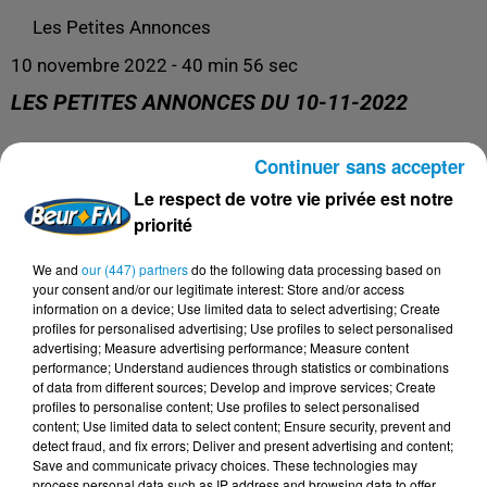
Les Petites Annonces
10 novembre 2022 - 40 min 56 sec
LES PETITES ANNONCES DU 10-11-2022
Continuer sans accepter
L'émission 100% services entre particuliers !
Le respect de votre vie privée est notre
priorité
We and
our (447) partners
do the following data processing based on
your consent and/or our legitimate interest: Store and/or access
information on a device; Use limited data to select advertising; Create
profiles for personalised advertising; Use profiles to select personalised
advertising; Measure advertising performance; Measure content
performance; Understand audiences through statistics or combinations
of data from different sources; Develop and improve services; Create
profiles to personalise content; Use profiles to select personalised
content; Use limited data to select content; Ensure security, prevent and
DERNIERS PODCASTS
detect fraud, and fix errors; Deliver and present advertising and content;
Save and communicate privacy choices. These technologies may
process personal data such as IP address and browsing data to offer