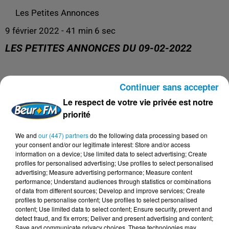
Les Petites Annonces
9 février 2022 - 41 min 6 sec
LES PETITES ANNONCES DU 09-02-2022
Continuer sans accepter
L'émission 100% services entre particuliers !
Le respect de votre vie privée est notre
priorité
We and
our (447) partners
do the following data processing based on
your consent and/or our legitimate interest: Store and/or access
information on a device; Use limited data to select advertising; Create
profiles for personalised advertising; Use profiles to select personalised
advertising; Measure advertising performance; Measure content
performance; Understand audiences through statistics or combinations
of data from different sources; Develop and improve services; Create
profiles to personalise content; Use profiles to select personalised
content; Use limited data to select content; Ensure security, prevent and
detect fraud, and fix errors; Deliver and present advertising and content;
Save and communicate privacy choices. These technologies may