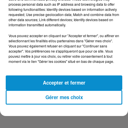
DERNIERS PODCASTS
process personal data such as IP address and browsing data to offer
following functionalities: Identify devices based on information actively
requested; Use precise geolocation data; Match and combine data from
24 juillet 2026
other data sources; Link different devices; Identify devices based on
Les Zinformés - 24/07/26
information transmitted automatically.
Vous pouvez accepter en cliquant sur "Accepter et fermer", ou affiner en
sélectionnant les finalités et/ou partenaires dans "Gérer mes choix".
Vous pouvez également refuser en cliquant sur "Continuer sans
accepter". Vos préférences ne s'appliqueront que pour ce site. Vous
23 juillet 2026
pouvez mettre à jour vos choix, ou retirer votre consentement à tout
Les Zinformés - 23/07/26
moment via le lien "Gérer les cookies" situé en bas de chaque page.
Accepter et fermer
22 juillet 2026
Gérer mes choix
Les Zinformés - 22/07/26