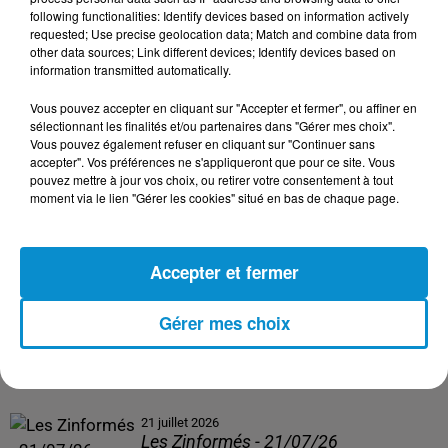
following functionalities: Identify devices based on information actively
24 juillet 2026
requested; Use precise geolocation data; Match and combine data from
Les Zinformés - 24/07/26
other data sources; Link different devices; Identify devices based on
information transmitted automatically.
Vous pouvez accepter en cliquant sur "Accepter et fermer", ou affiner en
sélectionnant les finalités et/ou partenaires dans "Gérer mes choix".
Vous pouvez également refuser en cliquant sur "Continuer sans
23 juillet 2026
accepter". Vos préférences ne s'appliqueront que pour ce site. Vous
Les Zinformés - 23/07/26
pouvez mettre à jour vos choix, ou retirer votre consentement à tout
moment via le lien "Gérer les cookies" situé en bas de chaque page.
Accepter et fermer
22 juillet 2026
Les Zinformés - 22/07/26
Gérer mes choix
21 juillet 2026
Les Zinformés - 21/07/26