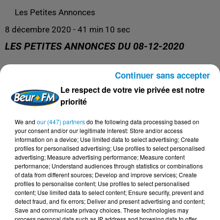
Les Petites Annonces
8 décembre 2020 - 41 min 10 sec
LES PETITES ANNONCES DU 08-12-2020
Continuer sans accepter
Les Petites Annonces
Le respect de votre vie privée est notre
priorité
We and
our (447) partners
do the following data processing based on
your consent and/or our legitimate interest: Store and/or access
information on a device; Use limited data to select advertising; Create
profiles for personalised advertising; Use profiles to select personalised
advertising; Measure advertising performance; Measure content
performance; Understand audiences through statistics or combinations
of data from different sources; Develop and improve services; Create
profiles to personalise content; Use profiles to select personalised
content; Use limited data to select content; Ensure security, prevent and
DERNIERS PODCASTS
detect fraud, and fix errors; Deliver and present advertising and content;
Save and communicate privacy choices. These technologies may
process personal data such as IP address and browsing data to offer