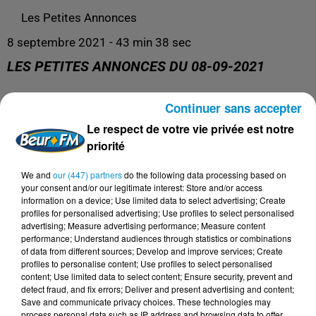
Les Petites Annonces
8 septembre 2021 - 43 min 38 sec
LES PETITES ANNONCES DU 08-09-2021
Continuer sans accepter
Les Petites Annonces
Le respect de votre vie privée est notre
priorité
We and
our (447) partners
do the following data processing based on
your consent and/or our legitimate interest: Store and/or access
information on a device; Use limited data to select advertising; Create
profiles for personalised advertising; Use profiles to select personalised
advertising; Measure advertising performance; Measure content
performance; Understand audiences through statistics or combinations
of data from different sources; Develop and improve services; Create
profiles to personalise content; Use profiles to select personalised
content; Use limited data to select content; Ensure security, prevent and
DERNIERS PODCASTS
detect fraud, and fix errors; Deliver and present advertising and content;
Save and communicate privacy choices. These technologies may
process personal data such as IP address and browsing data to offer