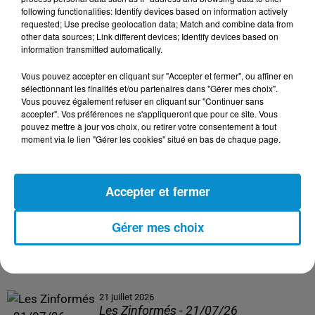
following functionalities: Identify devices based on information actively
24 juillet 2026
requested; Use precise geolocation data; Match and combine data from
Les Zinformés - 24/07/26
other data sources; Link different devices; Identify devices based on
information transmitted automatically.
Vous pouvez accepter en cliquant sur "Accepter et fermer", ou affiner en
sélectionnant les finalités et/ou partenaires dans "Gérer mes choix".
Vous pouvez également refuser en cliquant sur "Continuer sans
23 juillet 2026
accepter". Vos préférences ne s'appliqueront que pour ce site. Vous
Les Zinformés - 23/07/26
pouvez mettre à jour vos choix, ou retirer votre consentement à tout
moment via le lien "Gérer les cookies" situé en bas de chaque page.
Accepter et fermer
22 juillet 2026
Les Zinformés - 22/07/26
Gérer mes choix
21 juillet 2026
Les Zinformés - 21/07/26