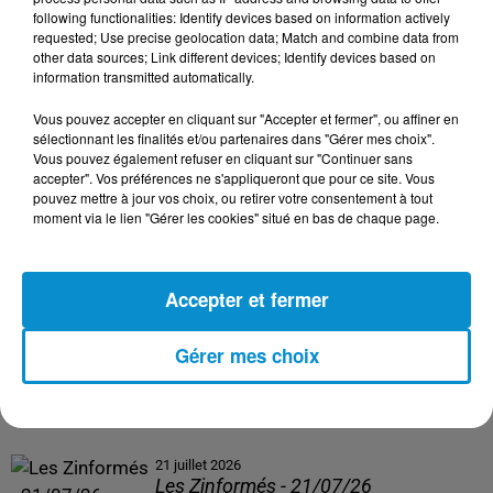
following functionalities: Identify devices based on information actively
24 juillet 2026
requested; Use precise geolocation data; Match and combine data from
Les Zinformés - 24/07/26
other data sources; Link different devices; Identify devices based on
information transmitted automatically.
Vous pouvez accepter en cliquant sur "Accepter et fermer", ou affiner en
sélectionnant les finalités et/ou partenaires dans "Gérer mes choix".
Vous pouvez également refuser en cliquant sur "Continuer sans
23 juillet 2026
accepter". Vos préférences ne s'appliqueront que pour ce site. Vous
Les Zinformés - 23/07/26
pouvez mettre à jour vos choix, ou retirer votre consentement à tout
moment via le lien "Gérer les cookies" situé en bas de chaque page.
Accepter et fermer
22 juillet 2026
Les Zinformés - 22/07/26
Gérer mes choix
21 juillet 2026
Les Zinformés - 21/07/26