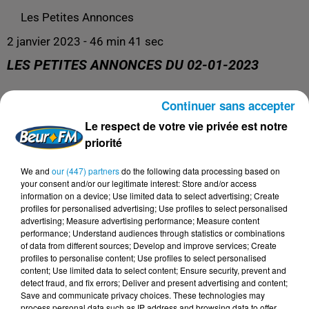
Les Petites Annonces
2 janvier 2023 - 46 min 41 sec
LES PETITES ANNONCES DU 02-01-2023
Continuer sans accepter
L'émission 100% services entre particuliers !
Le respect de votre vie privée est notre
priorité
We and
our (447) partners
do the following data processing based on
your consent and/or our legitimate interest: Store and/or access
information on a device; Use limited data to select advertising; Create
profiles for personalised advertising; Use profiles to select personalised
advertising; Measure advertising performance; Measure content
performance; Understand audiences through statistics or combinations
of data from different sources; Develop and improve services; Create
profiles to personalise content; Use profiles to select personalised
content; Use limited data to select content; Ensure security, prevent and
DERNIERS PODCASTS
detect fraud, and fix errors; Deliver and present advertising and content;
Save and communicate privacy choices. These technologies may
process personal data such as IP address and browsing data to offer