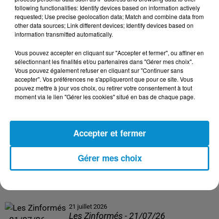
following functionalities: Identify devices based on information actively
24 juillet 2026
requested; Use precise geolocation data; Match and combine data from
Les Zinformés - 24/07/26
other data sources; Link different devices; Identify devices based on
information transmitted automatically.
Vous pouvez accepter en cliquant sur "Accepter et fermer", ou affiner en
sélectionnant les finalités et/ou partenaires dans "Gérer mes choix".
Vous pouvez également refuser en cliquant sur "Continuer sans
23 juillet 2026
accepter". Vos préférences ne s'appliqueront que pour ce site. Vous
Les Zinformés - 23/07/26
pouvez mettre à jour vos choix, ou retirer votre consentement à tout
moment via le lien "Gérer les cookies" situé en bas de chaque page.
Accepter et fermer
22 juillet 2026
Les Zinformés - 22/07/26
Gérer mes choix
21 juillet 2026
Les Zinformés - 21/07/26