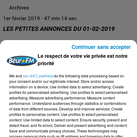
Archives
1er février 2019 - 47 min 14 sec
LES PETITES ANNONCES DU 01-02-2019
Continuer sans accepter
Archives
Le respect de votre vie privée est notre
priorité
We and
our (447) partners
do the following data processing based on
your consent and/or our legitimate interest: Store and/or access
information on a device; Use limited data to select advertising; Create
profiles for personalised advertising; Use profiles to select personalised
advertising; Measure advertising performance; Measure content
performance; Understand audiences through statistics or combinations
of data from different sources; Develop and improve services; Create
profiles to personalise content; Use profiles to select personalised
content; Use limited data to select content; Ensure security, prevent and
DERNIERS PODCASTS
detect fraud, and fix errors; Deliver and present advertising and content;
Save and communicate privacy choices. These technologies may
process personal data such as IP address and browsing data to offer