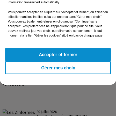
information transmitted automatically.
23 juillet 2026
Vous pouvez accepter en cliquant sur "Accepter et fermer", ou affiner en
Les Zinformés - 23/07/26
sélectionnant les finalités et/ou partenaires dans "Gérer mes choix".
Vous pouvez également refuser en cliquant sur "Continuer sans
accepter". Vos préférences ne s'appliqueront que pour ce site. Vous
pouvez mettre à jour vos choix, ou retirer votre consentement à tout
moment via le lien "Gérer les cookies" situé en bas de chaque page.
22 juillet 2026
Les Zinformés - 22/07/26
Accepter et fermer
Gérer mes choix
21 juillet 2026
Les Zinformés - 21/07/26
20 juillet 2026