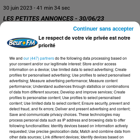
30 juin 2023 - 41 min 34 sec
LES PETITES ANNONCES - 30/06/23
Continuer sans accepter
Le respect de votre vie privée est notre
priorité
We and
our (447) partners
do the following data processing based on
your consent and/or our legitimate interest: Store and/or access
information on a device; Use limited data to select advertising; Create
profiles for personalised advertising; Use profiles to select personalised
advertising; Measure advertising performance; Measure content
performance; Understand audiences through statistics or combinations
DERNIERS PODCASTS
of data from different sources; Develop and improve services; Create
profiles to personalise content; Use profiles to select personalised
content; Use limited data to select content; Ensure security, prevent and
detect fraud, and fix errors; Deliver and present advertising and content;
24 juillet 2026
Les Zinformés - 24/07/26
Save and communicate privacy choices. These technologies may
process personal data such as IP address and browsing data to offer
following functionalities: Identify devices based on information actively
requested; Use precise geolocation data; Match and combine data from
other data sources; Link different devices; Identify devices based on