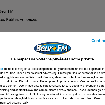
Beur FM
Les Petites Annonces
Contin
Le respect de votre vie privée est notre priorité
ers
do the following data processing based on your consent and/or our legitimate int
device; Use limited data to select advertising; Create profiles for personalised adver
vertising; Measure advertising performance; Measure content performance; Unders
ns of data from different sources; Develop and improve services; Create profiles to 
alised content; Use limited data to select content; Ensure security, prevent and detect
ertising and content; Save and communicate privacy choices. These technologies
and browsing data to offer following functionalities: Identify devices based on infor
eolocation data; Match and combine data from other data sources; Link different de
nsmitted automatically.