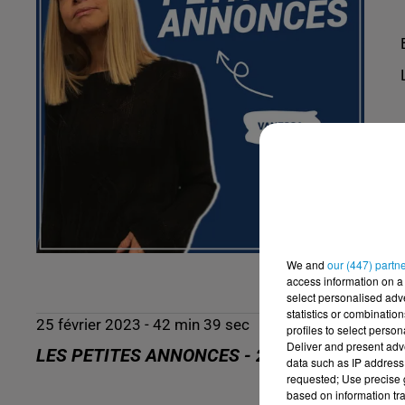
We and
our (447) partn
access information on a 
select personalised ad
statistics or combinatio
25 février 2023 - 42 min 39 sec
profiles to select person
Deliver and present adv
LES PETITES ANNONCES - 25/02/23
data such as IP address 
requested; Use precise g
based on information tra