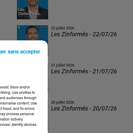
22 juillet 2026
Les Zinformés - 22/07/26
uer sans accepter
21 juillet 2026
Les Zinformés - 21/07/26
erest: Store and/or
tising; Use profiles to
tand audiences through
20 juillet 2026
personalise content; Use
Les Zinformés - 20/07/26
 fraud, and fix errors;
 may process personal
mation actively
vices; Identify devices