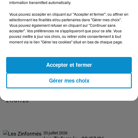
information transmitted automatically.
23 juillet 2026
Vous pouvez accepter en cliquant sur "Accepter et fermer", ou affiner en
Les Zinformés - 23/07/26
sélectionnant les finalités et/ou partenaires dans "Gérer mes choix".
Vous pouvez également refuser en cliquant sur "Continuer sans
accepter". Vos préférences ne s'appliqueront que pour ce site. Vous
pouvez mettre à jour vos choix, ou retirer votre consentement à tout
moment via le lien "Gérer les cookies" situé en bas de chaque page.
22 juillet 2026
Les Zinformés - 22/07/26
Accepter et fermer
Gérer mes choix
21 juillet 2026
Les Zinformés - 21/07/26
20 juillet 2026