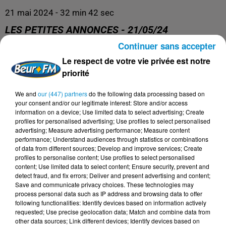
21 mai 2024 - 32 min 42 sec
LES PETITES ANNONCES - 21/05/24
Continuer sans accepter
Le respect de votre vie privée est notre
priorité
We and
our (447) partners
do the following data processing based on
your consent and/or our legitimate interest: Store and/or access
information on a device; Use limited data to select advertising; Create
profiles for personalised advertising; Use profiles to select personalised
advertising; Measure advertising performance; Measure content
performance; Understand audiences through statistics or combinations
DERNIERS PODCASTS
of data from different sources; Develop and improve services; Create
profiles to personalise content; Use profiles to select personalised
content; Use limited data to select content; Ensure security, prevent and
detect fraud, and fix errors; Deliver and present advertising and content;
24 juillet 2026
Les Zinformés - 24/07/26
Save and communicate privacy choices. These technologies may
process personal data such as IP address and browsing data to offer
following functionalities: Identify devices based on information actively
requested; Use precise geolocation data; Match and combine data from
other data sources; Link different devices; Identify devices based on